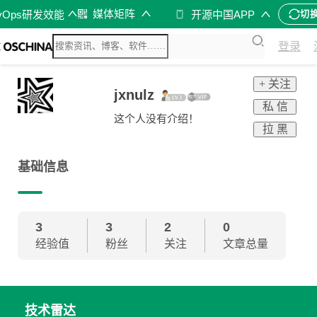
媒体矩阵
vOps研发效能
开源中国APP
切
登录
+ 关注
jxnulz
私 信
这个人没有介绍！
拉 黑
基础信息
3
3
2
0
经验值
粉丝
关注
文章总量
技术雷达