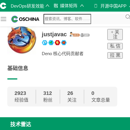
媒体矩阵
DevOps研发效能
开源中国APP
+ 关
justjavac
注
私 信
Deno 核心代码贡献者
拉 黑
基础信息
2923
312
26
0
经验值
粉丝
关注
文章总量
技术雷达