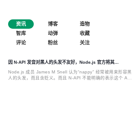
资讯
博客
造物
智库
动弹
收藏
评论
粉丝
关注
因 N-API 发音对黑人的头发不友好，Node.js 官方将其改
名为 Node-API
Node.js 成员 James M Snell 认为“nappy” 经常被用来形容黑
人的头发，而且含贬义。而且 N-API 不能明确的表示这个 API
的含义，所以他建议改名
2021-05-29 08:32:43
0
评论
Deno 1.2.1 发布，基于 V8 的 TypeScript 运行时
Deno 于 2020.07.23 发布了 v1.2.1 版本。用户可以使用以下
命令安装 Deno v1.2.1 版本： Linux/macOS： curl -fsSL htt
ps://x.deno.js.cn/install.sh | sh -s v1.2.1 Windows： $v
2020-07-27 13:33:35
7
评论
="1.2.1"; iwr https://x.deno.js.cn/install.ps1 -useb | iex De
no CLI 的变更： fix: IPv6 hostname should be compresse
Library Sniffer 插件正式登陆 Edge Web Store
d (#6772) fix: Ignore polling errors caused ...