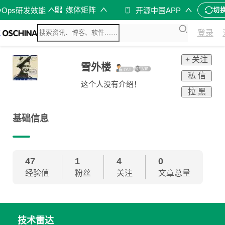
媒体矩阵
vOps研发效能
开源中国APP
切
登录
+ 关注
雪外楼
私 信
这个人没有介绍！
拉 黑
基础信息
47
1
4
0
经验值
粉丝
关注
文章总量
技术雷达