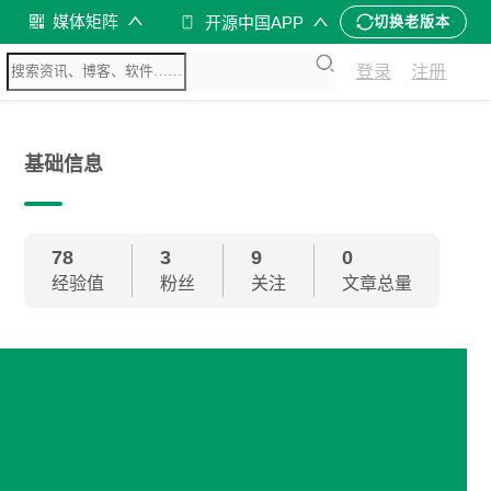
媒体矩阵
开源中国APP
切换老版本
登录
注册
基础信息
78
3
9
0
经验值
粉丝
关注
文章总量