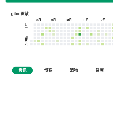
gitee贡献
资讯
博客
造物
智库