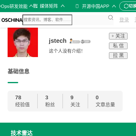
媒体矩阵
vOps研发效能
开源中国APP
切
登录
+ 关注
jstech
私 信
这个人没有介绍！
拉 黑
基础信息
78
3
9
0
经验值
粉丝
关注
文章总量
技术雷达