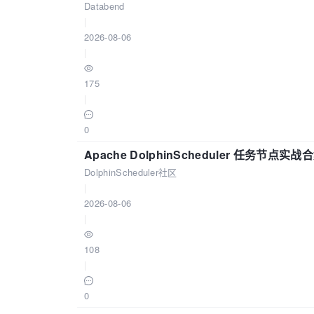
Databend
|
2026-08-06
|
175
|
0
Apache DolphinScheduler 任务节点实
DolphinScheduler社区
|
2026-08-06
|
108
|
0