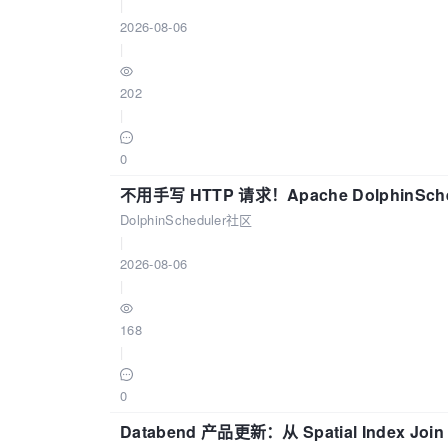
|
2026-08-06
|
202
|
0
不用手写 HTTP 请求！Apache DolphinSch
DolphinScheduler社区
|
2026-08-06
|
168
|
0
Databend 产品更新：从 Spatial Index Joi