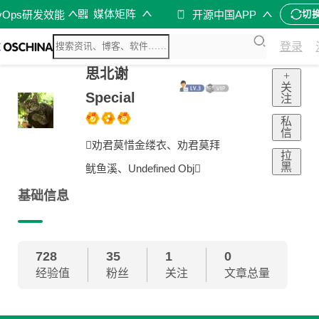
媒体矩阵
vOps研发效能
开源中国APP
切
登录
思北谢
+
关
Special
注
私
信
劝君莫惜金缕衣、劝君莫拜
拉
黑
鱿鱼溪、Undefined Obj
基础信息
728
35
1
0
经验值
粉丝
关注
文章总量