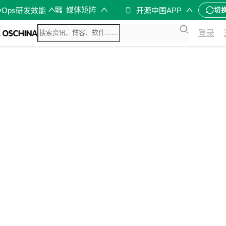
媒体矩阵
vOps研发效能
开源中国APP
切
登录