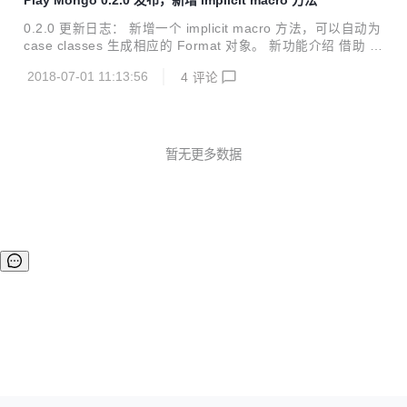
Play Mongo 0.2.0 发布，新增 implicit macro 方法
馈！
0.2.0 更新日志： 新增一个 implicit macro 方法，可以自动为
case classes 生成相应的 Format 对象。 新功能介绍 借助 Pl
ay Json 提供的Json.format宏，我们可以很方便地为 case cl
2018-07-01 11:13:56
4
评论
ass 提供隐式的Reads和Writes， import models._ import pl
ay.api.libs.json.Format package object models { implici
t val emailFormat = Json.format[Email] implicit val perso
nFormat = Jso...
暂无更多数据