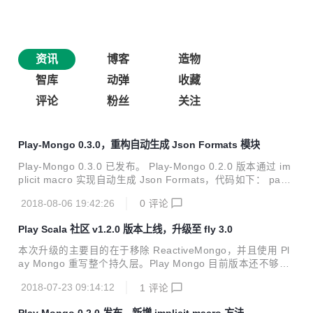
资讯
博客
造物
智库
动弹
收藏
评论
粉丝
关注
Play-Mongo 0.3.0，重构自动生成 Json Formats 模块
Play-Mongo 0.3.0 已发布。 Play-Mongo 0.2.0 版本通过 im
plicit macro 实现自动生成 Json Formats，代码如下： pack
age object models { implicit def formats[T <: Product]: F
2018-08-06 19:42:26
0
评论
ormat[T] = macro JsonFormatMacro.materializeJsonForm
at[T] } 但是在实际使用中发现，sbt 的增量编译和热加载有时
Play Scala 社区 v1.2.0 版本上线，升级至 fly 3.0
会导致自动生成失效。故 Play-Mongo 0.3.0 版本使用 macro
annotation 重新实现了该功能，用法如下： ...
本次升级的主要目的在于移除 ReactiveMongo，并且使用 Pl
ay Mongo 重写整个持久层。Play Mongo 目前版本还不够稳
定，在 v1.0 版本发布之前，建议不要用于生产环境。v1.2.0
2018-07-23 09:14:12
1
评论
更新日志如下： 升级至 fly 3.0 使用 Play Mongo 重写持久层
编辑器支持插入Emoji图标 新增圈子模块 有问题欢迎随时反