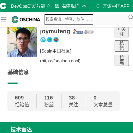
媒体矩阵
DevOps研发效能
开源中国APP
+ 关
joymufeng
注
私
信
[Scala中国社区]
拉
(https://scalacn.cool)
黑
基础信息
609
116
38
0
经验值
粉丝
关注
文章总量
技术雷达