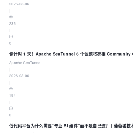
2026-08-06
|
236
|
0
倒计时 1 天！Apache SeaTunnel 6 个议题将亮相 Community Ov
Apache SeaTunnel
|
2026-08-06
|
194
|
0
低代码平台为什么需要"专业 BI 组件"而不是自己造？ | 葡萄城技