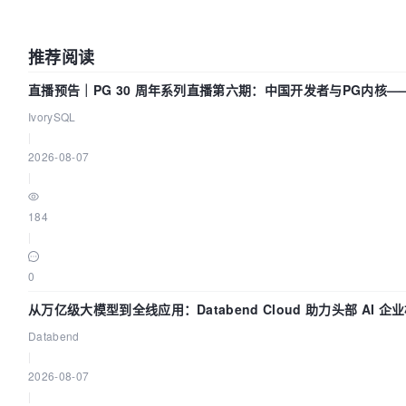
推荐阅读
直播预告｜PG 30 周年系列直播第六期：中国开发者与PG内核
IvorySQL
|
2026-08-07
|
184
|
0
从万亿级大模型到全线应用：Databend Cloud 助力头部 AI 企业
Databend
|
2026-08-07
|