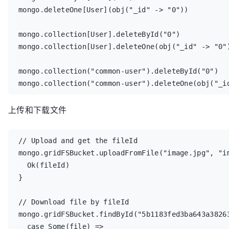
mongo.deleteOne[User](obj("_id" -> "0"))

mongo.collection[User].deleteById("0")

mongo.collection[User].deleteOne(obj("_id" -> "0")
mongo.collection("common-user").deleteById("0")

mongo.collection("common-user").deleteOne(obj("_i
上传和下载文件
// Upload and get the fileId

mongo.gridFSBucket.uploadFromFile("image.jpg", "im
  Ok(fileId)

}

// Download file by fileId

mongo.gridFSBucket.findById("5b1183fed3ba643a38263
  case Some(file) =>
