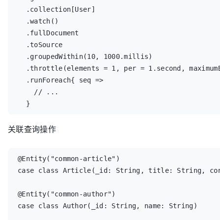
  .collection[User]

  .watch()

  .fullDocument

  .toSource

  .groupedWithin(10, 1000.millis)

  .throttle(elements = 1, per = 1.second, maximumB
  .runForeach{ seq => 

    // ...

  }
关联查询操作
@Entity("common-article")

case class Article(_id: String, title: String, con
@Entity("common-author")

case class Author(_id: String, name: String)
