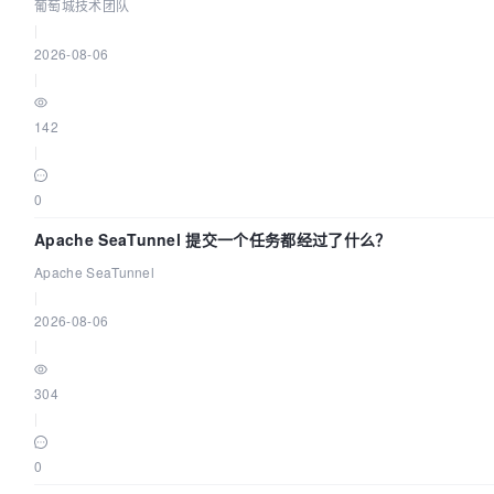
葡萄城技术团队
|
2026-08-06
|
142
|
0
Apache SeaTunnel 提交一个任务都经过了什么？
Apache SeaTunnel
|
2026-08-06
|
304
|
0