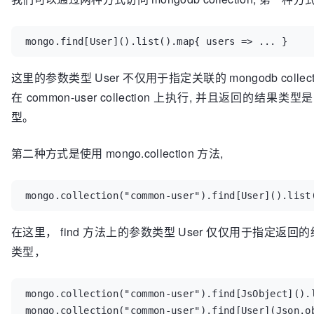
mongo.find[User]().list().map{ users => ... }
这里的参数类型 User 不仅用于指定关联的 mongodb col
在 common-user collection 上执行, 并且返回
型。
第二种方式是使用 mongo.collection 方法,
mongo.collection("common-user").find[User]().list
在这里， find 方法上的参数类型 User 仅仅用于指定
类型，
mongo.collection("common-user").find[JsObject]().l
mongo.collection("common-user").find[User](Json.o