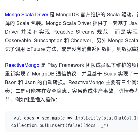
Mongo Scala Driver
是 MongoDB 官方维护的 Scala 
薄的 Scala 包装。Mongo Scala Driver 提供了一套基于 Java
Driver 并没有实现 Reactive Streams 规范，而是实现了
Observable, Subscription 和 Observer。另外 Mong
记了调用 toFuture 方法，或是没有消费返回数据，则
ReactiveMongo
是 Play Framework 团队成员私下维护
重新实现了 MongoDB 通信协议，并且基于 Scala 实现了一
Bson 和 Json 的自动转换。ReactiveMongo 主要
奏；二是可能存在安全隐患，容易造成生产事故，详情参
节，例如批量插入操作：
 val docs = seq.map(c => implicitly[statChatCol.Im
collection.bulkInsert(false)(docs: _*)