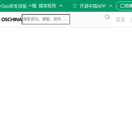
媒体矩阵
vOps研发效能
开源中国APP
切
登录