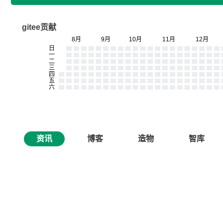
gitee贡献
资讯
博客
造物
智库