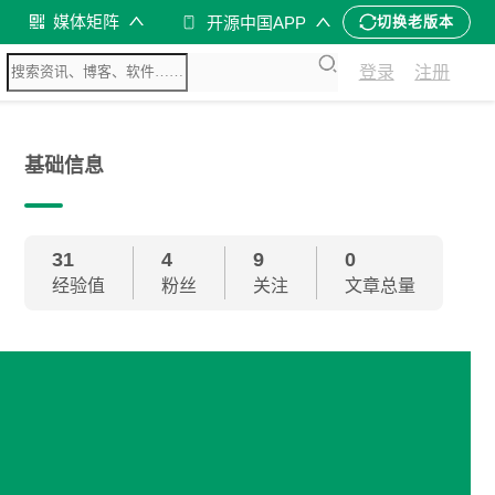
媒体矩阵
开源中国APP
切换老版本
登录
注册
基础信息
31
4
9
0
经验值
粉丝
关注
文章总量