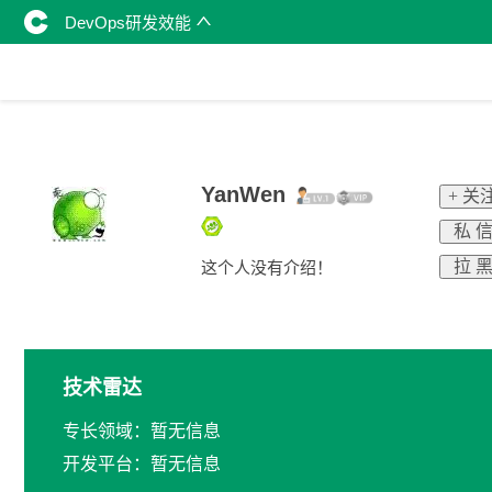
DevOps研发效能
YanWen
+ 关
私 
拉 
这个人没有介绍！
技术雷达
专长领域：暂无信息
开发平台：暂无信息