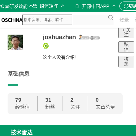
媒体矩阵
vOps研发效能
开源中国APP
切
登录
+ 关
注
joshuazhan
私
信
这个人没有介绍！
拉
黑
基础信息
79
31
2
0
经验值
粉丝
关注
文章总量
技术雷达