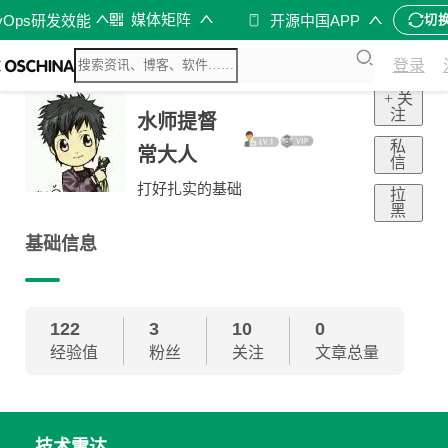
媒体矩阵
vOps研发效能
开源中国APP
切
登录
+ 关
注
水师提督
私
常大人
信
打好扎实的基础
拉
黑
基础信息
122
3
10
0
经验值
粉丝
关注
文章总量
技术雷达