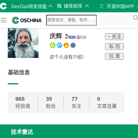
媒体矩阵
DevOps研发效能
开源中国APP
庆辉
+ 关注
私 信
拉 黑
这个人没有介绍！
基础信息
965
35
77
0
经验值
粉丝
关注
文章总量
技术雷达