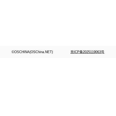
©OSCHINA(OSChina.NET)
京ICP备2025119063号