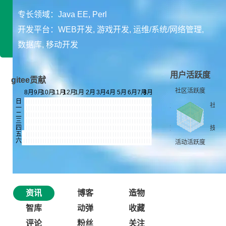
专长领域：Java EE, Perl
开发平台：WEB开发, 游戏开发, 运维/系统/网络管理,
数据库, 移动开发
用户活跃度
gitee贡献
资讯
博客
造物
智库
动弹
收藏
评论
粉丝
关注