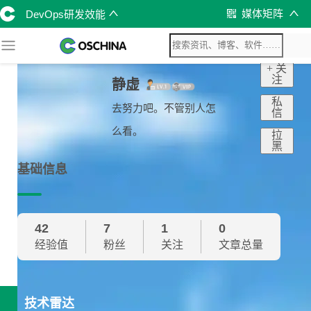
媒体矩阵
DevOps研发效能
+ 关
注
静虚
私
去努力吧。不管别人怎
信
么看。
拉
黑
基础信息
42
7
1
0
经验值
粉丝
关注
文章总量
技术雷达