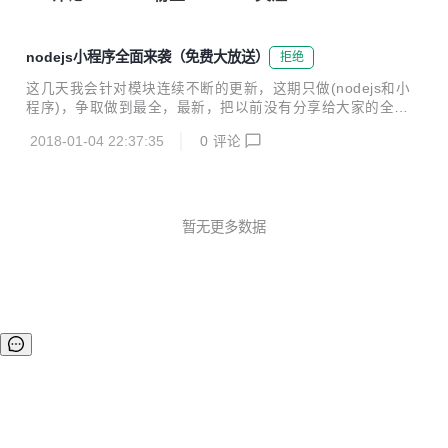
nodejs小程序全面来袭（免费大放送）
拒绝
这几天我会针对模块连续不断的更新，这期只做(nodejs和小
程序)，争取做到最全，最新，把以前没有分享给大家的全部
补全。 关注公众号xiaohumuhe13 ，回复关键字“小程序”，即
2018-01-04 22:37:35
0
评论
可发给你(网盘链接)。 我的目标：做最好最全的前端资源分
享。 这期只针对nodejs,小程序方向的，里面还有目前最全面
的小程序资源。
暂无更多数据