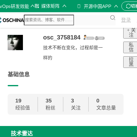
媒体矩阵
evOps研发效能
开源中国APP
切
登录
+ 关
注
osc_3758184
私
技术不断在变化，过程却是一
信
样的
拉
黑
基础信息
19
35
3
0
经验值
粉丝
关注
文章总量
技术雷达