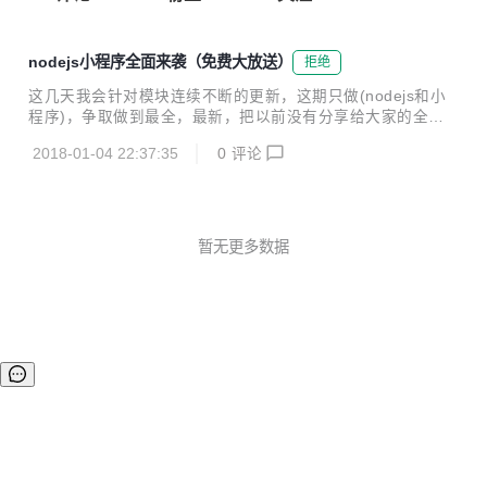
nodejs小程序全面来袭（免费大放送）
拒绝
这几天我会针对模块连续不断的更新，这期只做(nodejs和小
程序)，争取做到最全，最新，把以前没有分享给大家的全部
补全。 关注公众号xiaohumuhe13 ，回复关键字“小程序”，即
2018-01-04 22:37:35
0
评论
可发给你(网盘链接)。 我的目标：做最好最全的前端资源分
享。 这期只针对nodejs,小程序方向的，里面还有目前最全面
的小程序资源。
暂无更多数据