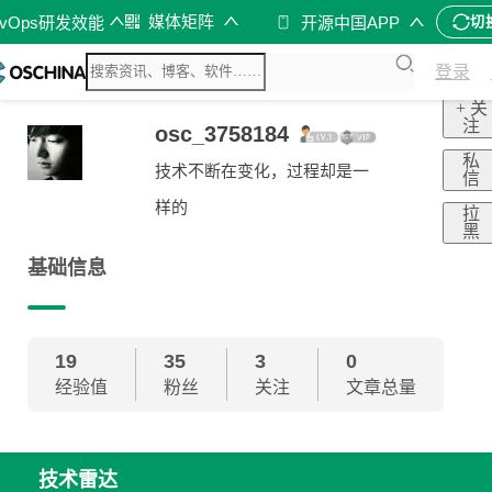
媒体矩阵
evOps研发效能
开源中国APP
切
登录
+ 关
注
osc_3758184
私
技术不断在变化，过程却是一
信
样的
拉
黑
基础信息
19
35
3
0
经验值
粉丝
关注
文章总量
技术雷达