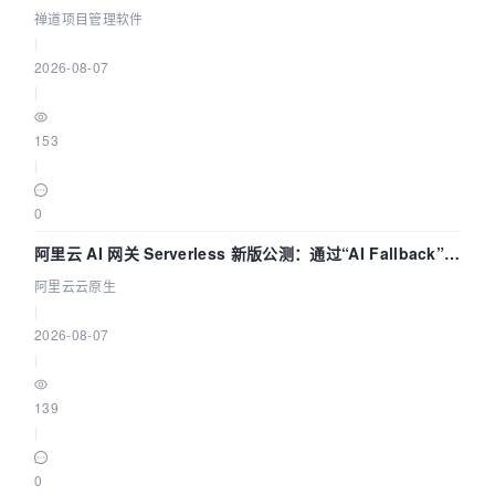
禅道项目管理软件
|
2026-08-07
|
153
|
0
阿里云 AI 网关 Serverless 新版公测：通过“AI Fallback”与
拓扑可视化构建 AI 流量治理底座
阿里云云原生
|
2026-08-07
|
139
|
0