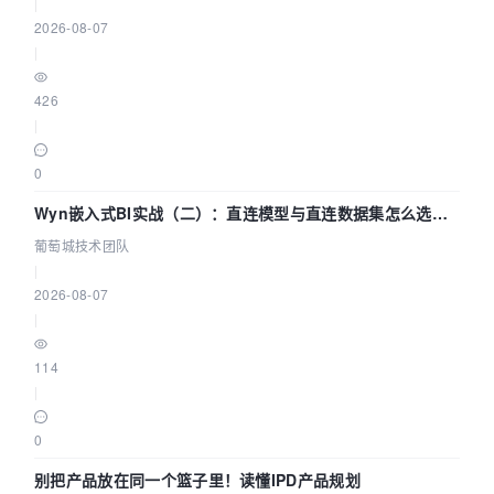
|
2026-08-07
|
426
|
0
Wyn嵌入式BI实战（二）：直连模型与直连数据集怎么选，
参数为什么不生效？| 葡萄城技术团队
葡萄城技术团队
|
2026-08-07
|
114
|
0
别把产品放在同一个篮子里！读懂IPD产品规划