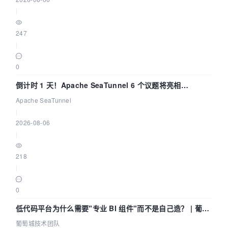
|
247
|
0
倒计时 1 天！Apache SeaTunnel 6 个议题将亮相
Community Over Code Asia 2026
Apache SeaTunnel
|
2026-08-06
|
218
|
0
低代码平台为什么需要"专业 BI 组件"而不是自己造？ | 葡萄
城技术团队
葡萄城技术团队