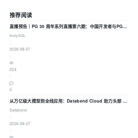
推荐阅读
直播预告｜PG 30 周年系列直播第六期：中国开发者与PG内
核——我们改得动吗？我们贡献了什么？
IvorySQL
|
2026-08-07
|
224
|
0
从万亿级大模型到全线应用：Databend Cloud 助力头部 AI
企业构建全链路 Trace 数据管道
Databend
|
2026-08-07
|