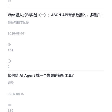
0
Wyn嵌入式BI实战（一）：JSON API带参数接入，多租户数
据源配置指南 | 葡萄城技术团队
葡萄城技术团队
|
2026-08-07
|
174
|
0
如何给 AI Agent 挑一个靠谱的解析工具？
颖欣
|
2026-08-07
|
226