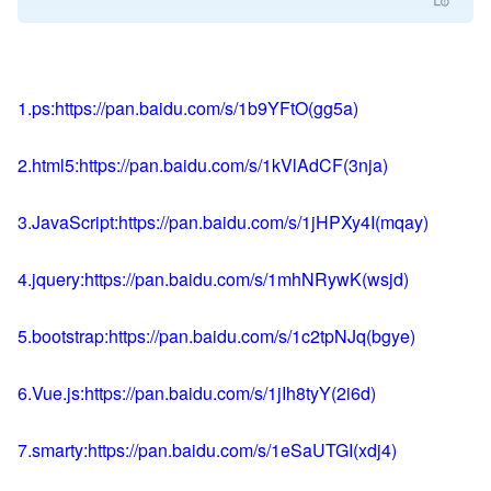
1.ps:https://pan.baidu.com/s/1b9YFtO(gg5a)
2.html5:https://pan.baidu.com/s/1kVlAdCF(3nja)
3.JavaScript:https://pan.baidu.com/s/1jHPXy4I(mqay)
4.jquery:https://pan.baidu.com/s/1mhNRywK(wsjd)
5.bootstrap:https://pan.baidu.com/s/1c2tpNJq(bgye)
6.Vue.js:https://pan.baidu.com/s/1jIh8tyY(2i6d)
7.smarty:https://pan.baidu.com/s/1eSaUTGI(xdj4)