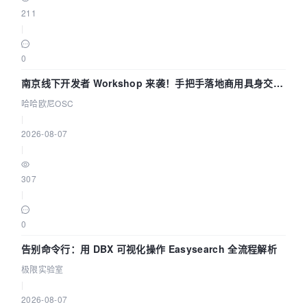
211
|
0
南京线下开发者 Workshop 来袭！手把手落地商用具身交互
智能 Agent 应用
哈哈欧尼OSC
|
2026-08-07
|
307
|
0
告别命令行：用 DBX 可视化操作 Easysearch 全流程解析
极限实验室
|
2026-08-07