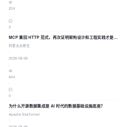
224
|
0
MCP 重回 HTTP 范式，再次证明架构设计和工程实践才是稀
缺资源
阿里云云原生
|
2026-08-06
|
644
|
0
为什么开源数据集成是 AI 时代的数据基础设施底座？
Apache SeaTunnel
|
2026-08-06