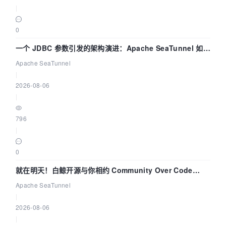
|
0
一个 JDBC 参数引发的架构演进：Apache SeaTunnel 如何
解决数据同步中的“定时 Flush”难题
Apache SeaTunnel
|
2026-08-06
|
796
|
0
就在明天！白鲸开源与你相约 Community Over Code
Asia 2026 主题演讲！
Apache SeaTunnel
|
2026-08-06
|