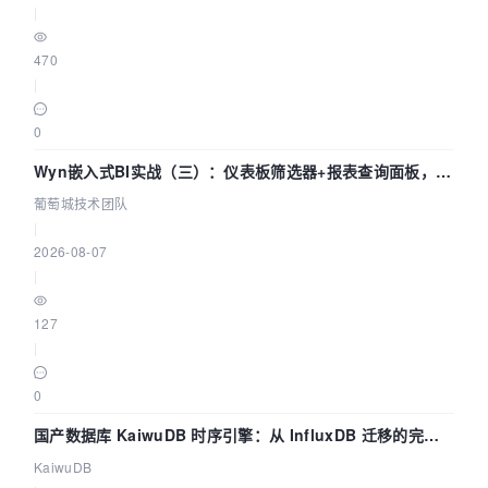
|
470
|
0
Wyn嵌入式BI实战（三）：仪表板筛选器+报表查询面板，参
数联动全闭环
葡萄城技术团队
|
2026-08-07
|
127
|
0
国产数据库 KaiwuDB 时序引擎：从 InfluxDB 迁移的完整
技术路径
KaiwuDB