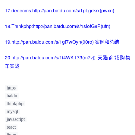
17.dedecms:http://pan.baidu.com/s/1pLgckrx(pwxn)
18.Thinkphp:http://pan.baidu.com/s/1slofG8P(ufri)
19.http://pan.baidu.com/s/1gf7wOyn(00ro) 案例和总结
20.http://pan.baidu.com/s/1i4WKT73(m7vj) 天猫商城购物
车实战
https
baidu
thinkphp
mysql
javascript
react
linux