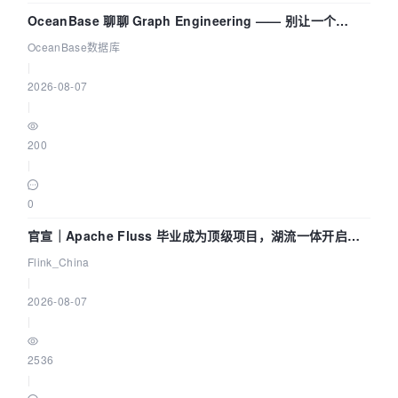
OceanBase 聊聊 Graph Engineering —— 别让一个
Agent 既当运动员又
OceanBase数据库
|
2026-08-07
|
200
|
0
官宣｜Apache Fluss 毕业成为顶级项目，湖流一体开启
Agentic Lake 全面实时化时代
Flink_China
|
2026-08-07
|
2536
|