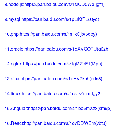
8.node.js:https://pan.baidu.com/s/1slOD0Wd(jgfn)
9.mysql:https://pan.baidu.com/s/1pLiKfPL(styd)
10.php:https://pan.baidu.com/s/1sllxGjb(5dpy)
11.oracle:https://pan.baidu.com/s/1qXVQOFU(q6zb)
12.nginx:https://pan.baidu.com/s/1gf3ZbF1(f3pu)
13.ajax:https://pan.baidu.com/s/1dEV7kch(dds5)
14.linux:https://pan.baidu.com/s/1csDZmm(fgy2)
15.Angular:https://pan.baidu.com/s/1bo5mXzx(km9p)
16.React:http://pan.baidu.com/s/1o7DDWEm(vbt3)