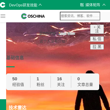
媒体矩阵
DevOps研发效能
+ 关
注
jinning
私 信
这个人没有介绍！
拉 黑
基础信息
50
1
16
0
经验值
粉丝
关注
文章总量
技术雷达