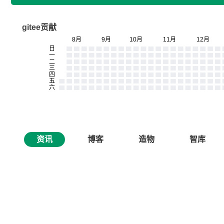
gitee贡献
资讯
博客
造物
智库