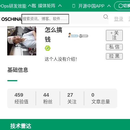
媒体矩阵
vOps研发效能
开源中国APP
切
登录
怎么搞
+ 关
注
钱
私 信
拉 黑
这个人没有介绍！
基础信息
459
44
27
0
经验值
粉丝
关注
文章总量
技术雷达