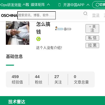
媒体矩阵
vOps研发效能
开源中国APP
切
登录
怎么搞
+ 关
注
钱
私 信
拉 黑
这个人没有介绍！
基础信息
459
44
27
0
经验值
粉丝
关注
文章总量
技术雷达