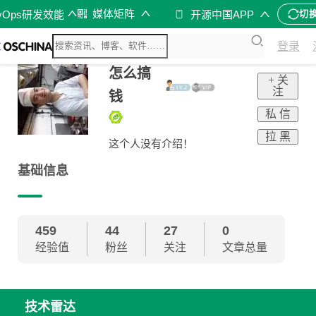
媒体矩阵
vOps研发效能
开源中国APP
切
登录
怎么搞
+ 关
注
钱
私 信
拉 黑
这个人没有介绍！
基础信息
459
44
27
0
经验值
粉丝
关注
文章总量
技术雷达