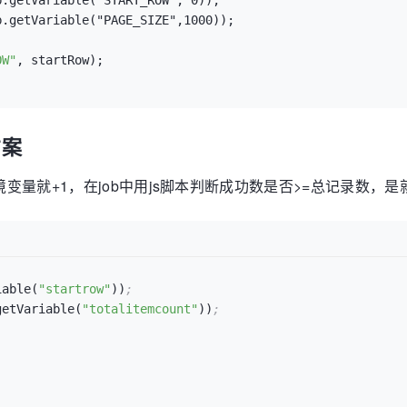
.getVariable("START_ROW", 0));

.getVariable("PAGE_SIZE",1000));

OW"
, startRow);

方案
境变量就+1，在job中用js脚本判断成功数是否>=总记录数
iable(
"startrow"
))
;
getVariable(
"totalitemcount"
))
;