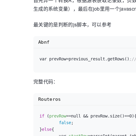
首先弄一个转换A，根据源表获取记录数，页数
生成的系统变量），最后在job里用一个javas
最关键的是判断的js脚本，可以参考
Abnf
var prevRow
=
previous_result.getRows()
;
完整代码：
Routeros
if
 (
prevRow
==null && prevRow.size()==0){
false
;

}
else
{
