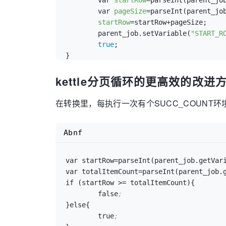
	var 
startRow
=parseInt(parent_job
	var 
pageSize
=parseInt(parent_job
startRow
=startRow+pageSize;

	parent_job.setVariable(
"START_R
true
;

kettle分页循环的更高效的改进
在转换里，每执行一次有个SUCC_COUNT环
Abnf
var startRow
=
parseInt(parent_job.getVar
var totalItemCount
=
parseInt(parent_job.
if (startRow >
=
 totalItemCount){

	false
;
}else{

	true
;