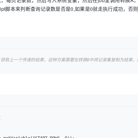
，每页记录数，然后写入系统变量，然后在job里调用转换A，
cript脚本来判断查询记录数是否是0,如果是0就走执行成功，
//获取上一个传递的结果，这种方案需要在转换B中将记录集复制为结果，

