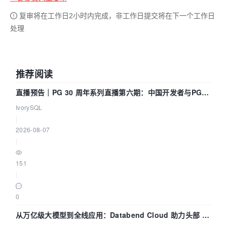
复审将在工作日2小时内完成，非工作日提交将在下一个工作日
处理
推荐阅读
直播预告｜PG 30 周年系列直播第六期：中国开发者与PG内
核——我们改得动吗？我们贡献了什么？
IvorySQL
|
2026-08-07
|
151
|
0
从万亿级大模型到全线应用：Databend Cloud 助力头部 AI