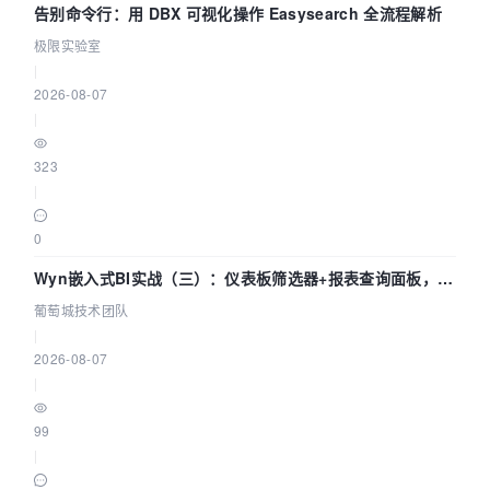
告别命令行：用 DBX 可视化操作 Easysearch 全流程解析
极限实验室
|
2026-08-07
|
323
|
0
Wyn嵌入式BI实战（三）：仪表板筛选器+报表查询面板，参
数联动全闭环
葡萄城技术团队
|
2026-08-07
|
99
|