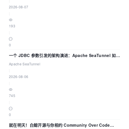
|
2026-08-07
|
193
|
0
一个 JDBC 参数引发的架构演进：Apache SeaTunnel 如何
解决数据同步中的“定时 Flush”难题
Apache SeaTunnel
|
2026-08-06
|
745
|
0
就在明天！白鲸开源与你相约 Community Over Code