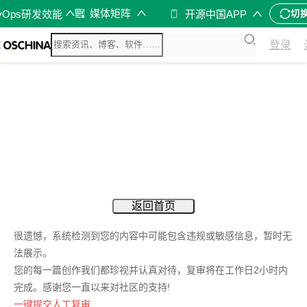
媒体矩阵
vOps研发效能
开源中国APP
切
登录
返回首页
很遗憾，系统检测到您的内容中可能包含违规或敏感信息，暂时无
法展示。
您的每一篇创作我们都珍视并认真对待，复审将在工作日2小时内
完成。感谢您一直以来对社区的支持!
一键提交人工复审