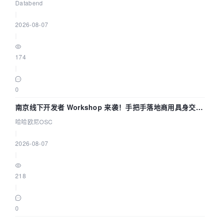
企业构建全链路 Trace 数据管道
Databend
|
2026-08-07
|
174
|
0
南京线下开发者 Workshop 来袭！手把手落地商用具身交互
智能 Agent 应用
哈哈欧尼OSC
|
2026-08-07
|
218
|
0