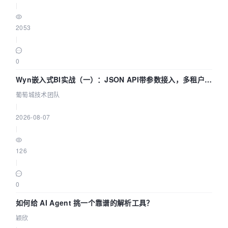
|
2053
|
0
Wyn嵌入式BI实战（一）：JSON API带参数接入，多租户数
据源配置指南 | 葡萄城技术团队
葡萄城技术团队
|
2026-08-07
|
126
|
0
如何给 AI Agent 挑一个靠谱的解析工具？
颖欣