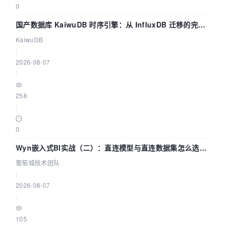
0
国产数据库 KaiwuDB 时序引擎：从 InfluxDB 迁移的完整
技术路径
KaiwuDB
|
2026-08-07
|
258
|
0
Wyn嵌入式BI实战（二）：直连模型与直连数据集怎么选，
参数为什么不生效？| 葡萄城技术团队
葡萄城技术团队
|
2026-08-07
|
105