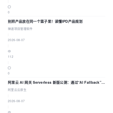
|
0
别把产品放在同一个篮子里！读懂IPD产品规划
禅道项目管理软件
|
2026-08-07
|
112
|
0
阿里云 AI 网关 Serverless 新版公测：通过“AI Fallback”与
拓扑可视化构建 AI 流量治理底座
阿里云云原生
|
2026-08-07
|