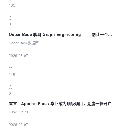
135
|
0
OceanBase 聊聊 Graph Engineering —— 别让一个
Agent 既当运动员又
OceanBase数据库
|
2026-08-07
|
149
|
0
官宣｜Apache Fluss 毕业成为顶级项目，湖流一体开启
Agentic Lake 全面实时化时代
Flink_China
|
2026-08-07