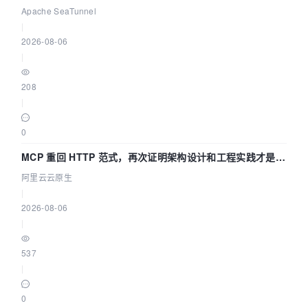
Asia 2026 主题演讲！
Apache SeaTunnel
|
2026-08-06
|
208
|
0
MCP 重回 HTTP 范式，再次证明架构设计和工程实践才是稀
缺资源
阿里云云原生
|
2026-08-06
|
537
|
0