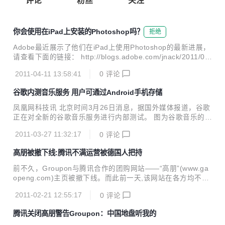
评论
粉丝
关注
你会使用在iPad上安装的Photoshop吗？
拒绝
Adobe最近展示了他们在iPad上使用Photoshop的最新进展，
请查看下面的链接： http://blogs.adobe.com/jnack/2011/04/
whats-this-about-photoshop-for-ipad.html 虽然目前这还只
2011-04-11 13:58:41
0
评论
是一个概念性的东西，距离把大量的工作放到iPad上去运行还
很遥远，但它确实有实现的可能性。如果苹果公司能够为iPad
谷歌内测音乐服务 用户可通过Android手机存储
用户提供压力敏感的手写笔来使用Photoshop，那么任何人都
有理由去购买一台iPad，并且做得会非常快。尽管如此，我还
凤凰网科技讯 北京时间3月26日消息，据国外媒体报道，谷歌
是非常惊讶于他们已经借助图形输入板技术所做的一切。 你怎
正在对全新的谷歌音乐服务进行内部测试。 图为谷歌音乐的商
么认为呢？你会使用在iPad上安装的Photos...
标 据传言谷歌本来希望在本月奥斯汀举办的音乐节上发布最新
2011-03-27 11:32:17
0
评论
的音乐服务，但是很显然，谷歌还需要跟四大唱片公司协商沟
通。 谷歌最新的音乐服务是基于云系统的，用户可以通过他们
高朋被撤下线:腾讯不满运营被德国人把持
的Android手机、平板电脑和电脑上在云端服务器上搜索、购
买并且储存音乐。但是现在还不清楚谷歌最新的音乐服务的价
前不久，Groupon与腾讯合作的团购网站——“高朋”(www.ga
格将会是怎么样的，但是我们还是很期待这项服务的上市的。
openg.com)主页被撤下线。而此前一天,该网站在各方均不知
情的情况下,突然上线，存在时间不超过24小时。根据内部可
2011-02-21 12:55:17
0
评论
靠消息,负责Groupon海外市场拓展的德国Groupon My City
Deal公司总经理Oliver Samwer将于本周四飞往北京,与腾讯方
腾讯关闭高朋警告Groupon：中国地盘听我的
面派驻新公司的CEO欧阳云紧急磋商,以解决双方矛盾. “从目