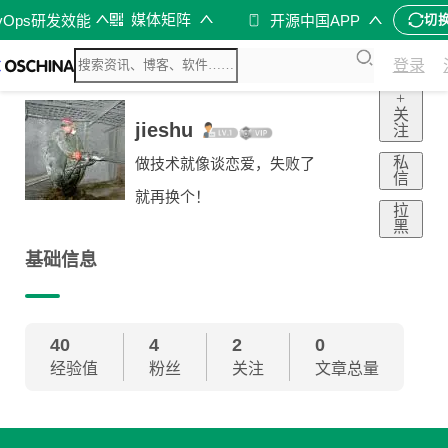
媒体矩阵
vOps研发效能
开源中国APP
切
登录
+
关
jieshu
注
私
做技术就像谈恋爱，失败了
信
就再换个！
拉
黑
基础信息
40
4
2
0
经验值
粉丝
关注
文章总量