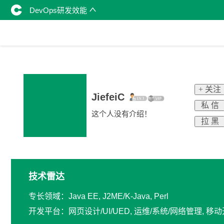
DevOps研发效能
+ 关注
JiefeiC
私 信
这个人没有介绍！
拉 黑
技术雷达
专长领域：Java EE, J2ME/K-Java, Perl
开发平台：网页设计/UI/UED, 运维/系统/网络管理, 