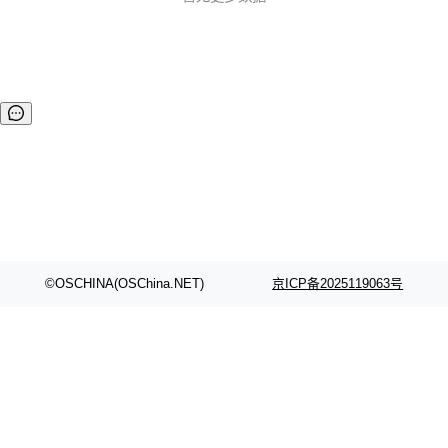
©OSCHINA(OSChina.NET)
京ICP备2025119063号