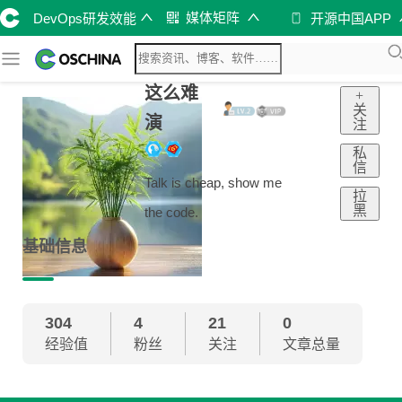
媒体矩阵
DevOps研发效能
开源中国APP
这么难
+
关
演
注
私
信
Talk is cheap, show me
拉
黑
the code.
基础信息
304
4
21
0
经验值
粉丝
关注
文章总量