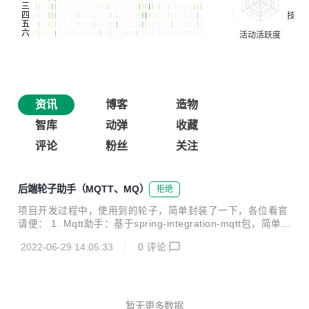
资讯
博客
造物
智库
动弹
收藏
评论
粉丝
关注
后端轮子助手（MQTT、MQ）
拒绝
项目开发过程中，使用到的轮子，简单封装了一下，各位看官
请便： 1. Mqtt助手：基于spring-integration-mqtt包，简单注
解配置，即可进行MQTT协议通信。搂一眼：Mqtt助手 。动
2022-06-29 14:05:33
0
评论
动好运小手，赏个star，感谢。 2. Mq助手：基于pulsar包，
简单注解配置，即可实现消息MQ通信。搂一眼：Mq助手 。
动动好运小手，赏个star，感谢。
暂无更多数据