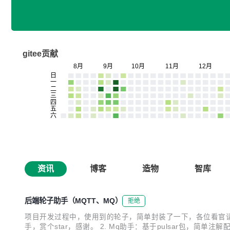
gitee贡献
资讯
博客
造物
智库
后端轮子助手（MQTT、MQ）
拒绝
项目开发过程中，使用到的轮子，简单封装了一下，各位看官请便： 1. 
手，赏个star，感谢。 2. Mq助手：基于pulsar包，简