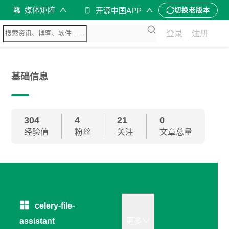
媒体矩阵
开源中国APP
切换老版本
登录
注册
基础信息
304
4
21
0
经验值
粉丝
关注
文章总量
celery-file-
assistant
更多