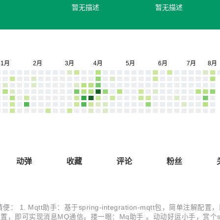
暂无描述
暂无描述
动弹
收藏
评论
粉丝
Mqtt助手：基于spring-integration-mqtt包，简单注解
单注解配置，即可实现消息MQ通信。搂一眼：Mq助手 。动动好运小手，赏个s