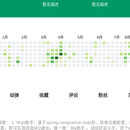
暂无描述
暂无描述
动弹
收藏
评论
粉丝
Mqtt助手：基于spring-integration-mqtt包，简单注解
单注解配置，即可实现消息MQ通信。搂一眼：Mq助手 。动动好运小手，赏个s