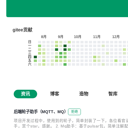
gitee贡献
资讯
博客
造物
智库
后端轮子助手（MQTT、MQ）
拒绝
项目开发过程中，使用到的轮子，简单封装了一下，各位看官请便： 1. 
手，赏个star，感谢。 2. Mq助手：基于pulsar包，简