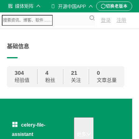
媒体矩阵
开源中国APP
切换老版本
登录
注册
基础信息
304
4
21
0
经验值
粉丝
关注
文章总量
celery-file-
assistant
更多