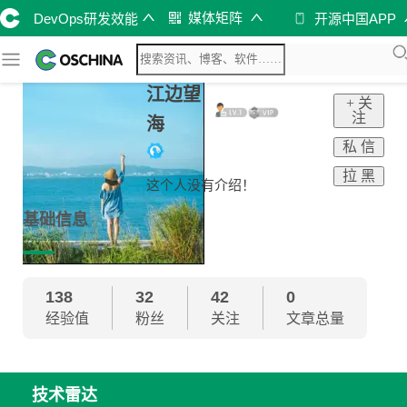
媒体矩阵
DevOps研发效能
开源中国APP
江边望
+ 关
注
海
私 信
拉 黑
这个人没有介绍！
基础信息
138
32
42
0
经验值
粉丝
关注
文章总量
技术雷达