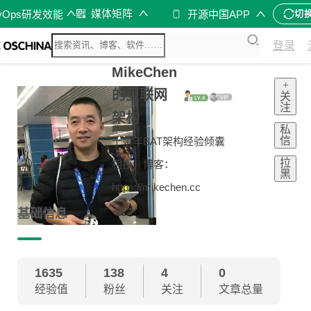
媒体矩阵
vOps研发效能
开源中国APP
切
登录
MikeChen
+
的互联网
关
注
架构
私
信
十余年BAT架构经验倾囊
拉
相授，博客：
黑
https://mikechen.cc
基础信息
1635
138
4
0
经验值
粉丝
关注
文章总量