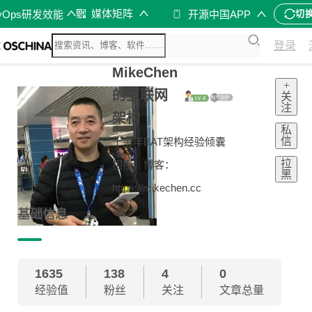
媒体矩阵
vOps研发效能
开源中国APP
切
登录
MikeChen
+
的互联网
关
注
架构
私
信
十余年BAT架构经验倾囊
拉
相授，博客：
黑
https://mikechen.cc
基础信息
1635
138
4
0
经验值
粉丝
关注
文章总量