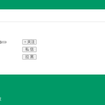
+ 关注
私 信
拉 黑
发