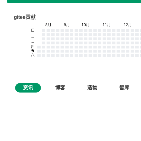
gitee贡献
资讯
博客
造物
智库