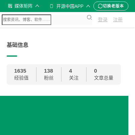
媒体矩阵
开源中国APP
切换老版本
登录
注册
基础信息
1635
138
4
0
经验值
粉丝
关注
文章总量