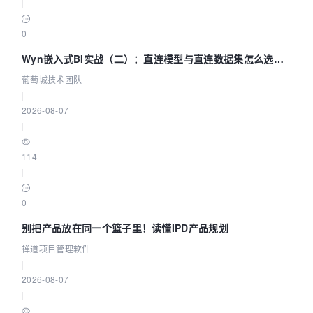
|
0
Wyn嵌入式BI实战（二）：直连模型与直连数据集怎么选，
参数为什么不生效？| 葡萄城技术团队
葡萄城技术团队
|
2026-08-07
|
114
|
0
别把产品放在同一个篮子里！读懂IPD产品规划
禅道项目管理软件
|
2026-08-07
|