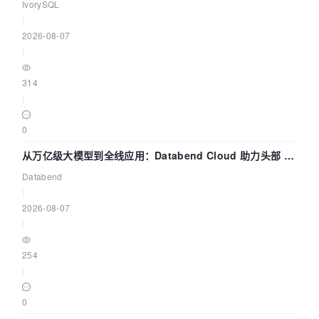
核——我们改得动吗？我们贡献了什么？
IvorySQL
|
2026-08-07
|
314
|
0
从万亿级大模型到全线应用：Databend Cloud 助力头部 AI
企业构建全链路 Trace 数据管道
Databend
|
2026-08-07
|
254
|
0