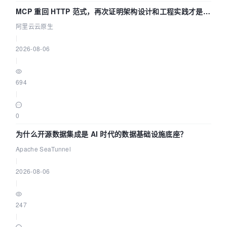
MCP 重回 HTTP 范式，再次证明架构设计和工程实践才是稀
缺资源
阿里云云原生
|
2026-08-06
|
694
|
0
为什么开源数据集成是 AI 时代的数据基础设施底座？
Apache SeaTunnel
|
2026-08-06
|
247
|