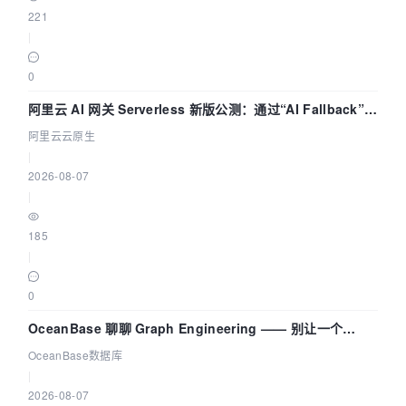
221
|
0
阿里云 AI 网关 Serverless 新版公测：通过“AI Fallback”与
拓扑可视化构建 AI 流量治理底座
阿里云云原生
|
2026-08-07
|
185
|
0
OceanBase 聊聊 Graph Engineering —— 别让一个
Agent 既当运动员又
OceanBase数据库
|
2026-08-07