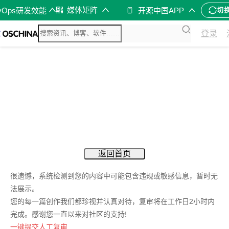
媒体矩阵
vOps研发效能
开源中国APP
切
登录
返回首页
很遗憾，系统检测到您的内容中可能包含违规或敏感信息，暂时无
法展示。
您的每一篇创作我们都珍视并认真对待，复审将在工作日2小时内
完成。感谢您一直以来对社区的支持!
一键提交人工复审