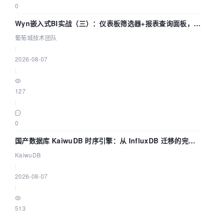
0
Wyn嵌入式BI实战（三）：仪表板筛选器+报表查询面板，参
数联动全闭环
葡萄城技术团队
|
2026-08-07
|
127
|
0
国产数据库 KaiwuDB 时序引擎：从 InfluxDB 迁移的完整
技术路径
KaiwuDB
|
2026-08-07
|
513