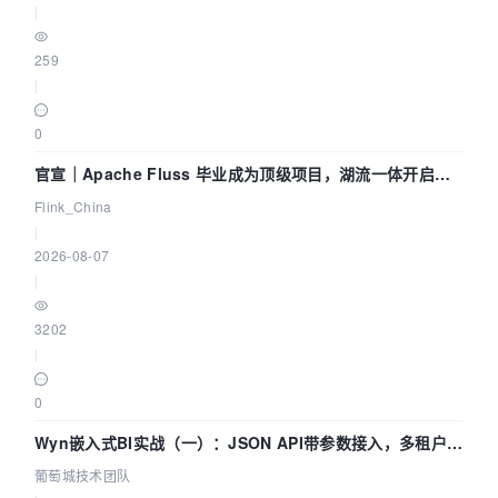
|
259
|
0
官宣｜Apache Fluss 毕业成为顶级项目，湖流一体开启
Agentic Lake 全面实时化时代
Flink_China
|
2026-08-07
|
3202
|
0
Wyn嵌入式BI实战（一）：JSON API带参数接入，多租户数
据源配置指南 | 葡萄城技术团队
葡萄城技术团队