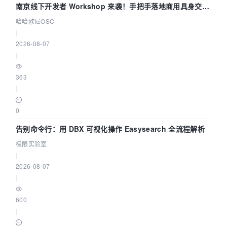
南京线下开发者 Workshop 来袭！手把手落地商用具身交互
智能 Agent 应用
哈哈欧尼OSC
|
2026-08-07
|
363
|
0
告别命令行：用 DBX 可视化操作 Easysearch 全流程解析
极限实验室
|
2026-08-07
|
600
|