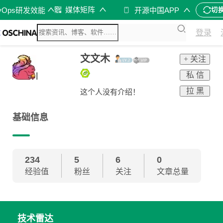
媒体矩阵
vOps研发效能
开源中国APP
切
登录
文文木
+ 关注
私 信
拉 黑
这个人没有介绍！
基础信息
234
5
6
0
经验值
粉丝
关注
文章总量
技术雷达