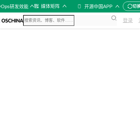
媒体矩阵
vOps研发效能
开源中国APP
切
登录