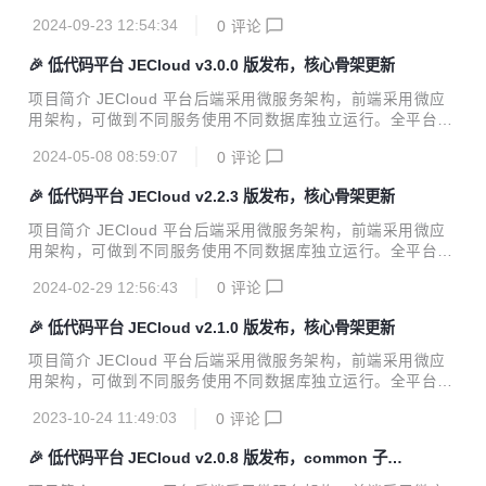
n 密 码：123456 版本日志 v3.0.5(2024-10-30) 更新日志 Fe
用基于模型驱动的设计模式，并在前后端留有大量的代码植入
atures PC骨架项目（前端）:...
2024-09-23 12:54:34
0
评论
入口，方便开发者对平台进行改造扩充。JECloud 适合软件开
发公司、企业信息中心、个人开发者使用，适用于开发 ER
🎉 低代码平台 JECloud v3.0.0 版发布，核心骨架更新
P、OA、CRM、EAM、WMS、MES、PM 等企业级信息化系
统，是企业数字化转型的必备工具 更新日志 v3.0.4(2024-04-
项目简介 JECloud 平台后端采用微服务架构，前端采用微应
29) Features PC骨架项目（前端）: 新增env变量，支持配置
用架构，可做到不同服务使用不同数据库独立运行。全平台采
主题变量文件和自定义引用别名 PC组件库（前端）: 增加启用
用基于模型驱动的设计模式，并在前后端留有大量的代码植入
访问时长日志变量TIMELONG_LOG_E...
2024-05-08 08:59:07
0
评论
入口，方便开发者对平台进行改造扩充。JECloud 适合软件开
发公司、企业信息中心、个人开发者使用，适用于开发 ER
🎉 低代码平台 JECloud v2.2.3 版发布，核心骨架更新
P、OA、CRM、EAM、WMS、MES、PM 等企业级信息化系
统，是企业数字化转型的必备工具 更新日志 v3.0.0(2024-04-
项目简介 JECloud 平台后端采用微服务架构，前端采用微应
29) 注意事项 v3.0.0 重新调整了证书授权策略（证书说明文
用架构，可做到不同服务使用不同数据库独立运行。全平台采
档），老客户升级前，请联系商务重新开证书。 v3.0.0 重新
用基于模型驱动的设计模式，并在前后端留有大量的代码植入
调整了后端插件加载机制（插件说明文档），老客户升级...
2024-02-29 12:56:43
0
评论
入口，方便开发者对平台进行改造扩充。JECloud 适合软件开
发公司、企业信息中心、个人开发者使用，适用于开发 ER
🎉 低代码平台 JECloud v2.1.0 版发布，核心骨架更新
P、OA、CRM、EAM、WMS、MES、PM 等企业级信息化系
统，是企业数字化转型的必备工具 更新日志 v2.2.3(2024-02-
项目简介 JECloud 平台后端采用微服务架构，前端采用微应
23) 更新日志 Features 【基础平台】：文本框，文本域maxl
用架构，可做到不同服务使用不同数据库独立运行。全平台采
ength属性处理 【基础平台】：优化单选多选的配置信息的写
用基于模型驱动的设计模式，并在前后端留有大量的代码植入
法 【工作流引擎】：流程监控组件开发 【工作流...
2023-10-24 11:49:03
0
评论
入口，方便开发者对平台进行改造扩充。JECloud 适合软件开
发公司、企业信息中心、个人开发者使用，适用于开发 ER
🎉 低代码平台 JECloud v2.0.8 版发布，common 子项
P、OA、CRM、EAM、WMS、MES、PM 等企业级信息化系
目更新
统，是企业数字化转型的必备工具 更新日志 v2.1.0 (2023-10