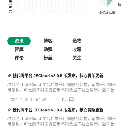
资讯
博客
造物
智库
动弹
收藏
评论
粉丝
关注
🎉 低代码平台 JECloud v3.0.5 版发布，核心骨架更新
项目简介 JECloud 平台后端采用微服务架构，前端采用微应
用架构，可做到不同服务使用不同数据库独立运行。全平台采
用基于模型驱动的设计模式，并在前后端留有大量的代码植入
2024-11-01 14:54:52
0
评论
入口，方便开发者对平台进行改造扩充。JECloud 适合软件开
发公司、企业信息中心、个人开发者使用，适用于开发 ER
🎉 低代码平台 JECloud v3.0.4 版发布，核心骨架更新
P、OA、CRM、EAM、WMS、MES、PM 等企业级信息化系
统，是企业数字化转型的必备工具 系统演示 演示系统（每日
项目简介 JECloud 平台后端采用微服务架构，前端采用微应
12 点、24 点系统自动回复默认数据库状态） 用 户 名：admi
用架构，可做到不同服务使用不同数据库独立运行。全平台采