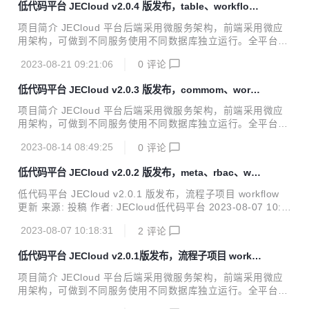
低代码平台 JECloud v2.0.4 版发布，table、workflow
P、OA、CRM、EAM、WMS、MES、PM 等企业级信息化系
子项目更新
统，是企业数字化转型的必备工具 更新日志 v2.0.5 (2023-08
项目简介 JECloud 平台后端采用微服务架构，前端采用微应
-25) Features 【基础平台】：角色授权放开开发者机构 【基
用架构，可做到不同服务使用不同数据库独立运行。全平台采
础平台】： 表单功能刷新重写加载表单数据 【基础平台】：
用基于模型驱动的设计模式，并在前后端留有大量的代码植入
处理点击首行录入的列表数据进表单,因为该种数据的主...
2023-08-21 09:21:06
0
评论
入口，方便开发者对平台进行改造扩充。JECloud 适合软件开
发公司、企业信息中心、个人开发者使用，适用于开发 ER
低代码平台 JECloud v2.0.3 版发布，commom、workfl
P、OA、CRM、EAM、WMS、MES、PM 等企业级信息化系
ow 子项目更新
统，是企业数字化转型的必备工具 更新日志 v2.0.4 (2023-08
项目简介 JECloud 平台后端采用微服务架构，前端采用微应
-18) Features 【基础平台】：人员选择器，人员回显查询接
用架构，可做到不同服务使用不同数据库独立运行。全平台采
口修改传参，优化代码逻辑 【基础平台】：多表头支持修改文
用基于模型驱动的设计模式，并在前后端留有大量的代码植入
字颜色 【基础平台】：高级查询支持列表导出 【基础平台...
2023-08-14 08:49:25
0
评论
入口，方便开发者对平台进行改造扩充。JECloud 适合软件开
发公司、企业信息中心、个人开发者使用，适用于开发 ER
低代码平台 JECloud v2.0.2 版发布，meta、rbac、wor
P、OA、CRM、EAM、WMS、MES、PM 等企业级信息化系
kflow子项目更新
统，是企业数字化转型的必备工具 更新日志 v2.0.3 (2023-08
低代码平台 JECloud v2.0.1 版发布，流程子项目 workflow
-11) Features 【工作流引擎】：优化处理待办逻辑，将修改
更新 来源: 投稿 作者: JECloud低代码平台 2023-08-07 10:1
数据改成一次性处理 【工作流引擎】：催办消息添加到首页展
5:00 项目简介 JECloud 平台后端采用微服务架构，前端采用
板里面，点击消息可以弹出表单内容 【基础平台】：增加p...
2023-08-07 10:18:31
2
评论
微应用架构，可做到不同服务使用不同数据库独立运行。全平
台采用基于模型驱动的设计模式，并在前后端留有大量的代码
低代码平台 JECloud v2.0.1版发布，流程子项目 workfl
植入入口，方便开发者对平台进行改造扩充。JECloud 适合软
ow 更新
件开发公司、企业信息中心、个人开发者使用，适用于开发 E
项目简介 JECloud 平台后端采用微服务架构，前端采用微应
RP、OA、CRM、EAM、WMS、MES、PM 等企业级信息化
用架构，可做到不同服务使用不同数据库独立运行。全平台采
系统，是企业数字化转型的必备工具 更新日志 v2.0.2 (2023-
用基于模型驱动的设计模式，并在前后端留有大量的代码植入