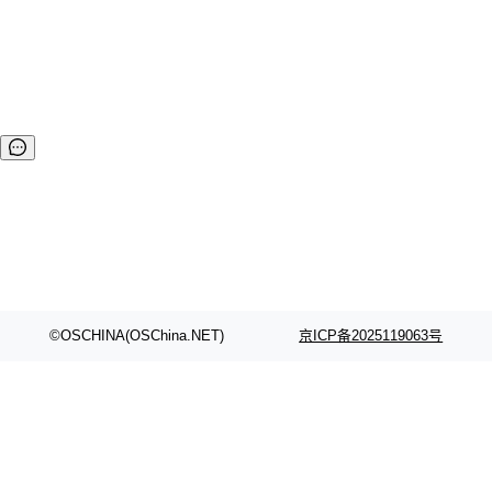
立项项目后，统一管理项目信息的功能。 2、项目执行 用来监
控查看公司正在进行中的项目，是项目管理应用领域中最重要
的环节。 3、项目任务单 将自己的待办、已完成、未完成的任
务集合的功能，用来给项目成员派发任务，检查并监控项目进
度的清单。 4、项目缺陷单 集合所有执...
©OSCHINA(OSChina.NET)
京ICP备2025119063号