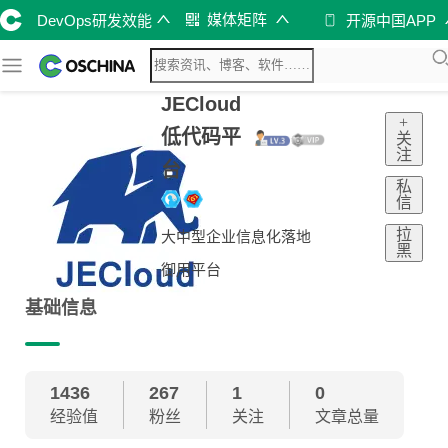
媒体矩阵
DevOps研发效能
开源中国APP
JECloud
+
低代码平
关
注
台
私
信
拉
大中型企业信息化落地
黑
御用平台
基础信息
1436
267
1
0
经验值
粉丝
关注
文章总量