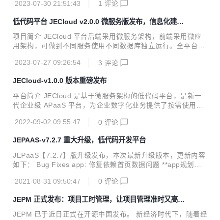
08-1...
2023-07-30 21:51:43
1
评论
入口，方便开发者对平台进行改造扩充。JECloud 适合软件开
发公司、企业信息中心、个人开发者使用，适用于开发 ER
低代码平台 JECloud v2.0.0 微服务版发布，信息化建设
P、OA、CRM、EAM、WMS、MES、PM 等企业级信息化系
的技术基座
统，是企业数字化转型的必备工具 更新日志 v2.0.1 (2023-07
项目简介 JECloud 平台后端采用微服务架构，前端采用微应
-30) Features 【工作流引擎】：工作流可处理人配置加拖拽
用架构，可做到不同服务使用不同数据库独立运行。全平台采
排序 【工作流引擎】：工作流去掉画布的双击事件 【工作流
用基于模型驱动的设计模式，并在前后端留有大量的代码植入
引擎】：工作流全局事件添加面板修改 【工作流引擎】：工...
2023-07-27 09:26:54
3
评论
入口，方便开发者对平台进行改造扩充。JECloud 适合软件开
发公司、企业信息中心、个人开发者使用，适用于开发 ER
JECloud-v1.0.0 版本重磅发布
P、OA、CRM、EAM、WMS、MES、PM 等企业级信息化系
统，是企业数字化转型的必备工具。 技术选型 开发语言：Jav
平台简介 JECloud 是基于微服务架构的低代码平台，是新一
a，JavaScript 技术架构：后端项目采用微服务架构，前端项
代企业级 APaaS 平台，为企业数字化业务提供了按需使用、
目采用微前端架构 数 据 库：开源版仅支持 MySQL 后端项
持续运行的业务中台能力。快速满足企业多变的需求，允许个
目：ServiceCenter、ServiceComb、Sky...
2022-09-02 09:55:47
0
评论
性化定制，提供支撑企业业务的完美解决方案，为企业业务的
快速创新提供了重要支撑，加速企业数字化转型。 基础架构 J
JEPAAS-v7.2.7 重大升级，低代码开发平台
ECloud 核心服务 网关服务 平台接口统⼀开放服务，用户可以
自定义路由规则，同时默认实现三种路由方式：URL 路由、H
JEPaaS【7.2.7】版升级发布，本次最新升级版本，更新内容
eader 路由、参数路由。 元数据服务 平台统⼀元数据管理服
如下： Bug Fixes app: 修复依赖首页数据问题 **app规划界
务。其功能主要包括：资源表元数据管理、功能元数据管理、
面修改 download: 文件下载统一采用打开浏览器下载 ext: 修
数据字典元数据管理、图报表元数据管理、系统设置管理。 R
2021-08-31 09:50:47
0
评论
复删除extjs文件 files: wps全屏预览 files: 修复附件字段 files:
BAC 服务 平台...
修复附件拖拽样式 files: 多附件拖拽上传样式更改 files: 文件
JEPM 正式发布：项目工时管理，让项目管理准时又高
预览或者编辑title修复 file: 文件wps优化 fonts: 字体图标的升
效！
级处理 form: 修复表单横向滚动条展示问题 **grid 销毁的时候
JEPM 已于近日正式在开源中国发布。 新经济时代下，随着经