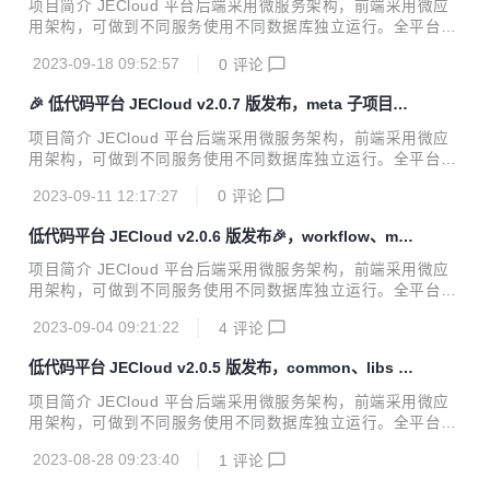
项目简介 JECloud 平台后端采用微服务架构，前端采用微应
-20) Features 【基础平台】：下拉框组件处理多选情况下的
用架构，可做到不同服务使用不同数据库独立运行。全平台采
加载 【基础平台】：新增同步ajax数据请求函数syncAjax，
用基于模型驱动的设计模式，并在前后端留有大量的代码植入
仅支持web调用，非特殊情况不建议使用 【基...
2023-09-18 09:52:57
0
评论
入口，方便开发者对平台进行改造扩充。JECloud 适合软件开
发公司、企业信息中心、个人开发者使用，适用于开发 ER
🎉 低代码平台 JECloud v2.0.7 版发布，meta 子项目更
P、OA、CRM、EAM、WMS、MES、PM 等企业级信息化系
新
统，是企业数字化转型的必备工具 更新日志 v2.0.7 (2023-09
项目简介 JECloud 平台后端采用微服务架构，前端采用微应
-17) Features 【基础平台】：功能列表删除数据时刷新列表
用架构，可做到不同服务使用不同数据库独立运行。全平台采
数据 【基础平台】：树形功能更多按钮如果配置了权限依赖按
用基于模型驱动的设计模式，并在前后端留有大量的代码植入
钮需要按照对应的按钮权限进行过滤 【基础平台】：子功能...
2023-09-11 12:17:27
0
评论
入口，方便开发者对平台进行改造扩充。JECloud 适合软件开
发公司、企业信息中心、个人开发者使用，适用于开发 ER
低代码平台 JECloud v2.0.6 版发布🎉，workflow、met
P、OA、CRM、EAM、WMS、MES、PM 等企业级信息化系
a 子项目更新
统，是企业数字化转型的必备工具 更新日志 v2.0.7 (2023-09
项目简介 JECloud 平台后端采用微服务架构，前端采用微应
-09) Features 【基础平台】：优化功能配置菜单代码 【基础
用架构，可做到不同服务使用不同数据库独立运行。全平台采
平台】：增加扩展面板支持 【基础平台】：功能表单工作流按
用基于模型驱动的设计模式，并在前后端留有大量的代码植入
钮前面的竖线优化 【基础平台】：关联查询的列不随功能...
2023-09-04 09:21:22
4
评论
入口，方便开发者对平台进行改造扩充。JECloud 适合软件开
发公司、企业信息中心、个人开发者使用，适用于开发 ER
低代码平台 JECloud v2.0.5 版发布，common、libs 子
P、OA、CRM、EAM、WMS、MES、PM 等企业级信息化系
项目更新
统，是企业数字化转型的必备工具 更新日志 v2.0.6 (2023-09
项目简介 JECloud 平台后端采用微服务架构，前端采用微应
-01) Features 【基础平台】：列头的渲染函数代码优化 【基
用架构，可做到不同服务使用不同数据库独立运行。全平台采
础平台】：表单保存级联保存子功能 【基础平台】：表单没有
用基于模型驱动的设计模式，并在前后端留有大量的代码植入
保存按钮后，不执行只读表达式 【基础平台】：表单页面...
2023-08-28 09:23:40
1
评论
入口，方便开发者对平台进行改造扩充。JECloud 适合软件开
发公司、企业信息中心、个人开发者使用，适用于开发 ER