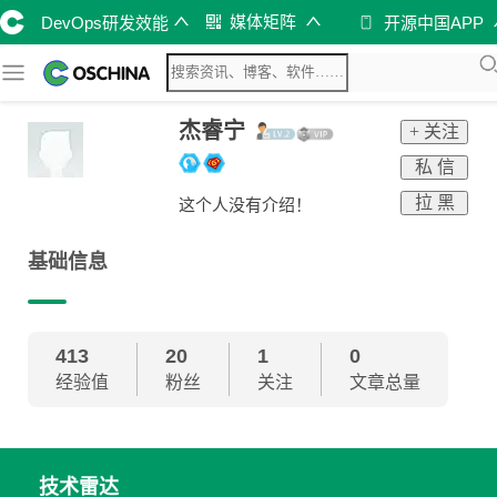
媒体矩阵
DevOps研发效能
开源中国APP
杰睿宁
+ 关注
私 信
拉 黑
这个人没有介绍！
基础信息
413
20
1
0
经验值
粉丝
关注
文章总量
技术雷达