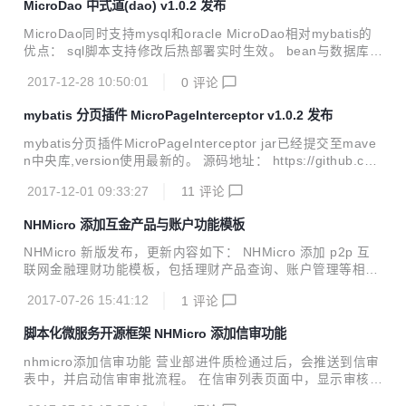
MicroDao 中式道(dao) v1.0.2 发布
MicroDao同时支持mysql和oracle MicroDao相对mybatis的
优点： sql脚本支持修改后热部署实时生效。 bean与数据库字
段映射关系，通过注解设置到bean中，不必在sql脚本中体
2017-12-28 10:50:01
0
评论
现。 sql脚本支持类似jsp的写法，且不必区分select、update
使用不同标签，更加灵活。 不需要使用插件，内置支持物理分
mybatis 分页插件 MicroPageInterceptor v1.0.2 发布
页。 不需要使用插件，内置支持针对bean的标准增删改查功
能。 不需要使用插件，内置支持读写分离，分库分表。 针对
mybatis分页插件MicroPageInterceptor jar已经提交至mave
mysql5.7支持动态字段。 支持mapper、template、非orm三
n中央库,version使用最新的。 源码地址： https://github.co
种模式支撑业务系统 mapper指，通过扫描接口，运行时自动
m/jeffreyning/mybatis-plus MicroPageInterceptor特点：
生成dao...
2017-12-01 09:33:27
11
评论
1， 支持mysql和oracle分页 2， 不必在xml编写统计count的
sql 3， 使用RowBounds子类PageInfo作为分页信息和记录总
NHMicro 添加互金产品与账户功能模板
数的载体，不必像其他分页插件那样要求输入输出参数必须继
承特殊父类。 4， 可在PageInfo中填写自定义排序sql串，提
NHMicro 新版发布，更新内容如下： NHMicro 添加 p2p 互
高查询性能和排序灵活性 spring中配置myba...
联网金融理财功能模板，包括理财产品查询、账户管理等相关
后台和页面。 添加面向互联网用户的定期理财产品列表页面和
2017-07-26 15:41:12
1
评论
后台管理功能 点击购买，可以显示产品详细信息。 包括预期
年化收益率，项目期限，项目金额，项目介绍等。 点击立即抢
脚本化微服务开源框架 NHMicro 添加信审功能
购，弹出订单支付页面。可以使用余额支付。 可以从互联网查
看登录用户账户信息、交易信息和投资信息
nhmicro添加信审功能 营业部进件质检通过后，会推送到信审
表中，并启动信审审批流程。 在信审列表页面中，显示审核中
和审核结束的进件记录。 点击查看，可显示进件详情，对已经