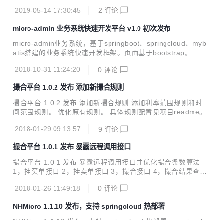
方法 public Map getInfoList4PageServiceByRep(String co
2019-05-14 17:30:45
2
评论
untSql,String sql, Map paramMap, Map pageMap) public I
nteger updateInfoServiceByRep(String sql,Map paramMa
micro-admin 业务系统快速开发平台 v1.0 初次发布
p) public List getInfoListAllServiceByReq(String sql,Map p
aramM...
micro-admin业务系统，基于springboot、springcloud、myb
atis搭建的业务系统快速开发框架。页面基于bootstrap。 数
据库默认使用mysql，也可以切换为oracle。同时框架还支持
2018-10-31 11:24:20
0
评论
使用Groovy开发controller、servicebean、dao层业务逻辑，
支持热部署。提高开发效率和部署发布效率。 内置用户登录、
撮合平台 1.0.2 发布 添加新撮合规则
权限控制、用户管理、角色管理、字典管理、菜单管理等功
能，内置页面组件开发样例，这些通用功能可以直接使用使开
撮合平台 1.0.2 发布 添加新撮合规则 添加利率范围规则和时
发人员集中精力快速开发定制化的业务功能。 内置用户登录页
间范围规则。 优化原有规则。 具体规则配置见项目readme。
面 内置首页展示 内置用户管理功能 内置菜单管理功能 内置角
色管理功能 内置各...
2018-01-29 09:13:57
9
评论
撮合平台 1.0.1 发布 暴露远程调用接口
撮合平台 1.0.1 发布 暴露远程调用接口并优化撮合条数算法
1，挂买单接口 2，挂卖单接口 3，撮合接口 4，撮合结果查询
接口 详见：https://my.oschina.net/jeffreyning/blog/161281
2018-01-26 11:49:18
0
评论
0
NHMicro 1.1.10 发布，支持 springcloud 热部署