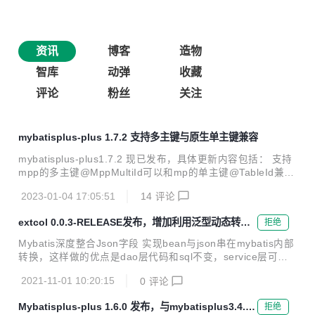
资讯
博客
造物
智库
动弹
收藏
评论
粉丝
关注
mybatisplus-plus 1.7.2 支持多主键与原生单主键兼容
mybatisplus-plus1.7.2 现已发布，具体更新内容包括： 支持
mpp的多主键@MppMultiId可以和mp的单主键@TableId兼
容，同时修饰同一个entity的field mybatisplus-plus1.7.2支持
2023-01-04 17:05:51
14
评论
继承多主键entity 对mybatisplus-plus在逻辑saveorupdate时
的效果，对ds多数据源等做了测试，与原生mybatisplus表现
extcol 0.0.3-RELEASE发布，增加利用泛型动态转换
拒绝
一致。
数据库json字段功能
Mybatis深度整合Json字段 实现bean与json串在mybatis内部
转换，这样做的优点是dao层代码和sql不变，service层可以
增删改查不同的动态Entity对象。更符合面向对象编程习惯提
2021-11-01 10:20:15
0
评论
高开发效率。 Extcol包中TypeHandler子类TagToJsonTypeH
andler 实现mybatis在数据库操作过程中的参数输入和结果转
Mybatisplus-plus 1.6.0 发布，与mybatisplus3.4.3.
拒绝
换的拦截。拦截父类为ExtBeanWrapper的对象。 使TagToJs