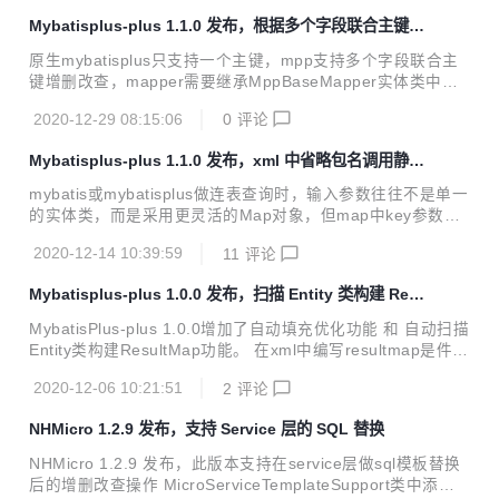
endency> <groupId>com.github.jeffreyning</groupId> <ar
Mybatisplus-plus 1.1.0 发布，根据多个字段联合主键增
tifactId>mybatisplus-plus</artifactId> <version>1.3.0-REL
删改查
EASE</version> </d...
原生mybatisplus只支持一个主键，mpp支持多个字段联合主
键增删改查，mapper需要继承MppBaseMapper实体类中联
合主键的字段，需要用@MppMultiId注解修饰 在实例类成员
2020-12-29 08:15:06
0
评论
变量上使用@MppMultiId表明联合主键 @TableName("test0
7") public class Test07Entity { @MppMultiId @TableField
Mybatisplus-plus 1.1.0 发布，xml 中省略包名调用静态
(value = "k1") private Integer k1; @MppMultiId @TableFiel
方法并支持 lambda
d(value = "k2") private ...
mybatis或mybatisplus做连表查询时，输入参数往往不是单一
的实体类，而是采用更灵活的Map对象，但map中key参数的
名称定义过于随便，虽然可以使用接口定义常量。但原生myb
2020-12-14 10:39:59
11
评论
atis在xml中调用静态类方法和变量时需要填写完整的包名不利
于大量采用。 是否可以像在mybatisplus中使用lambda表达式
Mybatisplus-plus 1.0.0 发布，扫描 Entity 类构建 Res
翻译entity中的列名称，mpp 1.1.0做了封装支持xml的ognl中
ultMap 主键填充
引入默认包名，并支持lambda定义列名称，例如xml使用以下
MybatisPlus-plus 1.0.0增加了自动填充优化功能 和 自动扫描
语句引入map参数中create_time 原生方式 #{create_time} m
Entity类构建ResultMap功能。 在xml中编写resultmap是件头
pp的默认包名引用接口常量方式 配置文件中mpp...
痛的事，特别是表连接时返回的对象是多样的，如果不按照m
2020-12-06 10:21:51
2
评论
ap返回，分别建resultmap工作量会翻倍。 使用@AutoMap注
解entity实体类，就可以在应用启动时解析使用@TableField
NHMicro 1.2.9 发布，支持 Service 层的 SQL 替换
注解的字段，自动生成scan.mybatis-plus_xxxx为id的result
Map可以在xml中直接配置使用这个resultMap实例，并且还支
NHMicro 1.2.9 发布，此版本支持在service层做sql模板替换
持继承关系，扫描实体子类会附加上父类的字段信息一起构建
后的增删改查操作 MicroServiceTemplateSupport类中添加
子类的resultmap对于各种表连...