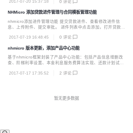
2017-07-20 15:37:18
0
评论
结束的审批可点击重启流程重新审批。 信审初审列表，显示处
于初审状态的进件记录。 点击信审初审审批，打开审批页面，
NHMicro 添加贷款进件管理与合同模板管理功能
此时初审tab页中显示初审提交按钮。 可填写初审意见并提
交。 信审终审列表，显示处于终审状态的进件记录。 点击终
nhmicro添加进件管理功能 提交贷款进件、查看修改进件信
审审批，打开审批页面，此时终审tab页中显示终审提交按
息、上传附件、提交审批。 进件列表中点击添加，打开贷款进
钮。 可填写终审意见并提交。可以打回到初审。
件申请录入页面 进件列表页面中可查看已录入进件记录 点击
2017-07-19 16:48:45
0
评论
启动审批，提交至部门质检进行审批 营业部审批列表页面中，
可以查看待审记录 点击进件质检审批，打开进件信息页面 在
nhmicro 版本更新，添加产品中心功能
营业部质检tab页中提交审批意见 nhmicro添加合同模板管理
功能 在合同模板列表中创建记录，上传word（2003版）合同
基于nhmicro框架封装了产品中心功能：包括产品信息增删改
模板文件，点击编译后就可以下载pdf了。在编写word文件是
查、阶梯利率设置、本金利息服务费算法实现、还款计划试
可以使用${somekey}作为占位符，下载pdf时输入json对占位
算。 相关脚本已经上传github https://github.com/jeffreynin
符进行替换。
2017-07-17 17:35:52
2
评论
g/nh-micro 相关脚本有： Micro_product_center_list.groov
y，现实产品列表和产品信息增删改查功能。 Product_algo_r
epayplan.groovy，实现还款计划试算功能。 Product_algo_f
uwufei_yicixing.groovy,实现服务费（一次性服务费）计算功
能。 Product_algo_lixi_xxhb.groovy...
暂无更多数据