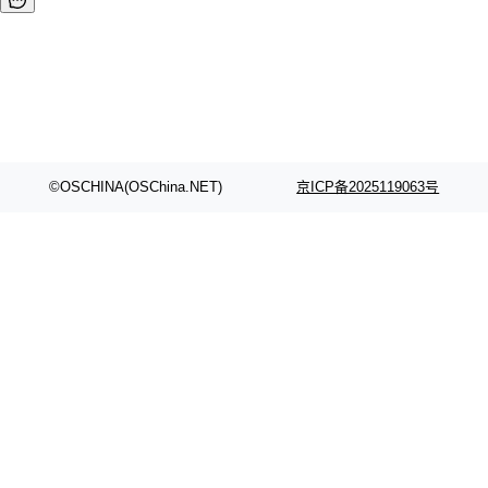
©OSCHINA(OSChina.NET)
京ICP备2025119063号