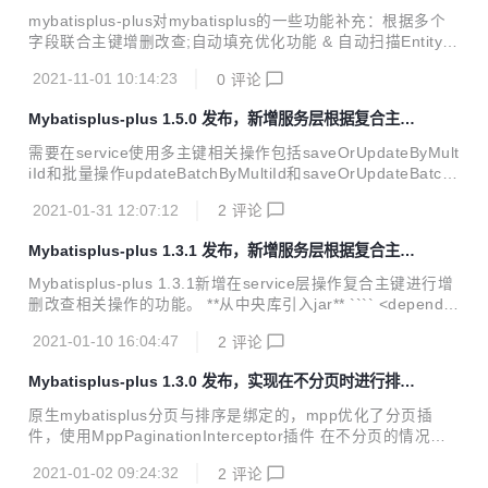
2+兼容
onTypeHandler生效需要配置mybatis.typeHandlersPackage
mybatisplus-plus对mybatisplus的一些功能补充：根据多个
(如果使用mybatisplus，则配置mybatis-plus.typeH...
字段联合主键增删改查;自动填充优化功能 & 自动扫描Entity类
构建ResultMap功能;ognl设置默认包名 mybatisplus-plus1.6.
2021-11-01 10:14:23
0
评论
0解决了与mybatisplus3.4.3.2+兼容性问题
Mybatisplus-plus 1.5.0 发布，新增服务层根据复合主键
批量更新操作
需要在service使用多主键相关操作包括saveOrUpdateByMult
iId和批量操作updateBatchByMultiId和saveOrUpdateBatch
ByMultiId，可以直接继承IMppService接口。 service层继承I
2021-01-31 12:07:12
2
评论
MppService接口和MppServiceImpl public interface Test07
Service extends IMppService<Test07Entity> { } public clas
Mybatisplus-plus 1.3.1 发布，新增服务层根据复合主键
s Test07ServiceImpl extends MppServiceImpl<Test07Map
CRUD 操作
per, Test07En...
Mybatisplus-plus 1.3.1新增在service层操作复合主键进行增
删改查相关操作的功能。 **从中央库引入jar** ```` <depende
ncy> <groupId>com.github.jeffreyning</groupId> <artifactI
2021-01-10 16:04:47
2
评论
d>mybatisplus-plus</artifactId> <version>1.3.1-RELEASE
</version> </dependency> ```` 在实例类成员变量上使用@
Mybatisplus-plus 1.3.0 发布，实现在不分页时进行排序
MppMultiId表明联合主键 ```` @TableName("...
操作
原生mybatisplus分页与排序是绑定的，mpp优化了分页插
件，使用MppPaginationInterceptor插件 在不分页的情况下
支持排序操作 page参数size设置为-1可实现不分页取全量数
2021-01-02 09:24:32
2
评论
据，同时设置OrderItem可以实现排序 从中央库引入jar <dep