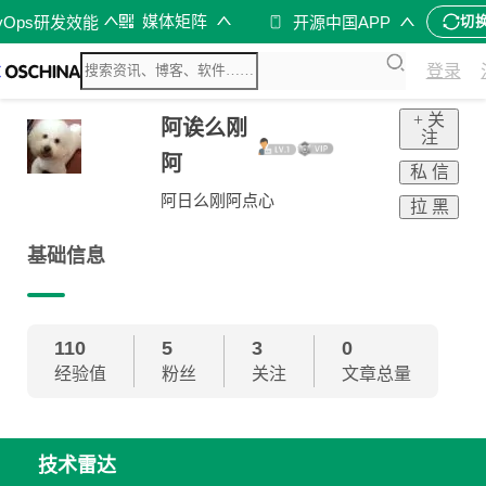
媒体矩阵
vOps研发效能
开源中国APP
切
登录
+ 关
阿诶么刚
注
阿
私 信
阿日么刚阿点心
拉 黑
基础信息
110
5
3
0
经验值
粉丝
关注
文章总量
技术雷达