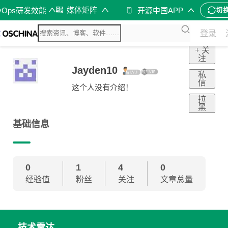
媒体矩阵
vOps研发效能
开源中国APP
切
登录
+ 关
注
Jayden10
私
信
这个人没有介绍！
拉
黑
基础信息
0
1
4
0
经验值
粉丝
关注
文章总量
技术雷达