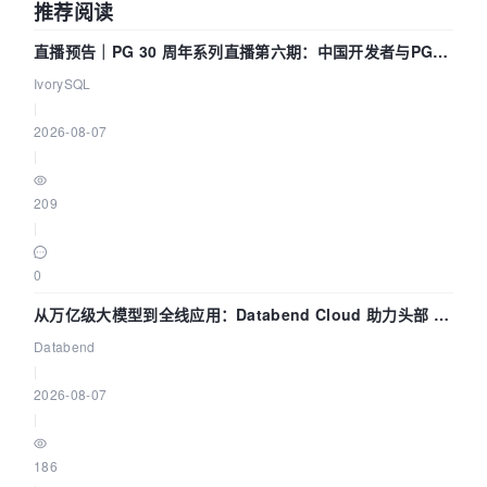
推荐阅读
直播预告｜PG 30 周年系列直播第六期：中国开发者与PG内
核——我们改得动吗？我们贡献了什么？
IvorySQL
|
2026-08-07
|
209
|
0
从万亿级大模型到全线应用：Databend Cloud 助力头部 AI
企业构建全链路 Trace 数据管道
Databend
|
2026-08-07
|
186