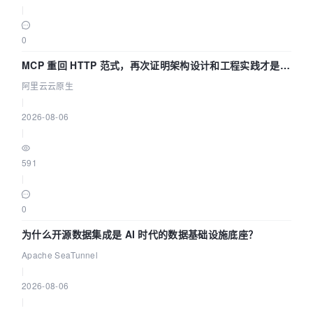
|
0
MCP 重回 HTTP 范式，再次证明架构设计和工程实践才是稀
缺资源
阿里云云原生
|
2026-08-06
|
591
|
0
为什么开源数据集成是 AI 时代的数据基础设施底座？
Apache SeaTunnel
|
2026-08-06
|