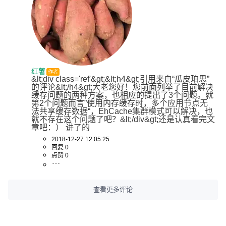
红薯
作者
&lt;div class='ref'&gt;&lt;h4&gt;引用来自“瓜皮珀思”
的评论&lt;/h4&gt;大老您好！您前面列举了目前解决
缓存问题的两种方案，也相应的提出了3个问题。就
第2个问题而言”使用内存缓存时，多个应用节点无
法共享缓存数据“，EhCache集群模式可以解决，也
就不存在这个问题了吧？&lt;/div&gt;还是认真看完文
章吧：） 讲了的
2018-12-27 12:05:25
回复 0
点赞 0
查看更多评论