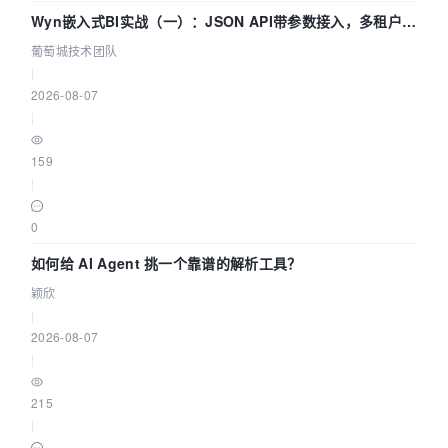
Wyn嵌入式BI实战（一）：JSON API带参数接入，多租户数
据源配置指南 | 葡萄城技术团队
葡萄城技术团队
|
2026-08-07
|
159
|
0
如何给 AI Agent 挑一个靠谱的解析工具？
颖欣
|
2026-08-07
|
215
|