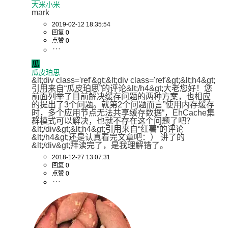
大米小米
mark
2019-02-12 18:35:54
回复 0
点赞 0
瓜
瓜皮珀思
&lt;div class='ref'&gt;&lt;div class='ref'&gt;&lt;h4&gt;
引用来自“瓜皮珀思”的评论&lt;/h4&gt;大老您好！您
前面列举了目前解决缓存问题的两种方案，也相应
的提出了3个问题。就第2个问题而言”使用内存缓存
时，多个应用节点无法共享缓存数据“，EhCache集
群模式可以解决，也就不存在这个问题了吧？
&lt;/div&gt;&lt;h4&gt;引用来自“红薯”的评论
&lt;/h4&gt;还是认真看完文章吧：） 讲了的
&lt;/div&gt;拜读完了，是我理解错了。
2018-12-27 13:07:31
回复 0
点赞 0