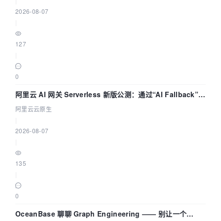
|
2026-08-07
|
127
|
0
阿里云 AI 网关 Serverless 新版公测：通过“AI Fallback”与
拓扑可视化构建 AI 流量治理底座
阿里云云原生
|
2026-08-07
|
135
|
0
OceanBase 聊聊 Graph Engineering —— 别让一个