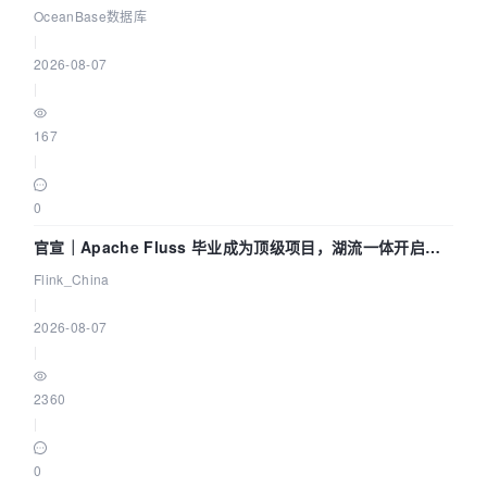
Agent 既当运动员又
OceanBase数据库
|
2026-08-07
|
167
|
0
官宣｜Apache Fluss 毕业成为顶级项目，湖流一体开启
Agentic Lake 全面实时化时代
Flink_China
|
2026-08-07
|
2360
|
0