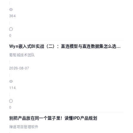
|
364
|
0
Wyn嵌入式BI实战（二）：直连模型与直连数据集怎么选，
参数为什么不生效？| 葡萄城技术团队
葡萄城技术团队
|
2026-08-07
|
114
|
0
别把产品放在同一个篮子里！读懂IPD产品规划
禅道项目管理软件