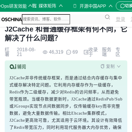
媒体矩阵
vOps研发效能
开源中国APP
切
登录
J2Cache 和普通缓存框架有何不同，它
解决了什么问题？
红
2018-08-
收录
服务
专
46,319
69
薯
21
于
端
区
复制
J2Cache并非传统缓存框架，而是通过结合内存缓存与集中
式缓存解决特定问题。它利用内存缓存作为一级缓存，
Redis作为二级缓存，减少对Redis的访问频率，从而避免
带宽瓶颈。当缓存数据更新时，J2Cache通过RedisPub/Sub
或JGroups实现节点间数据同步，仅传输缓存key而非完整
数据，避免大量数据传输。相比Ehcache集群模式，
J2Cache更高效可靠，尤其适用于云环境。其设计有效降低
了Redis带宽压力，同时利用现代服务器大内存优势，确保