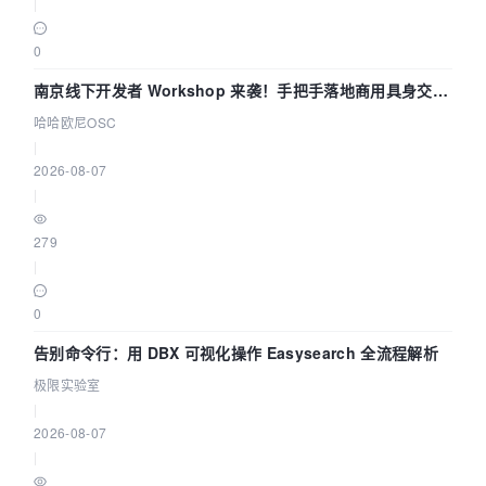
|
0
南京线下开发者 Workshop 来袭！手把手落地商用具身交互
智能 Agent 应用
哈哈欧尼OSC
|
2026-08-07
|
279
|
0
告别命令行：用 DBX 可视化操作 Easysearch 全流程解析
极限实验室
|
2026-08-07
|