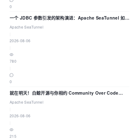
0
一个 JDBC 参数引发的架构演进：Apache SeaTunnel 如何
解决数据同步中的“定时 Flush”难题
Apache SeaTunnel
|
2026-08-06
|
780
|
0
就在明天！白鲸开源与你相约 Community Over Code
Asia 2026 主题演讲！
Apache SeaTunnel
|
2026-08-06
|
215