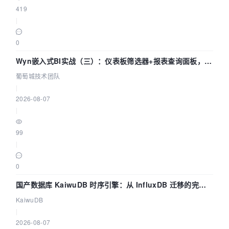
419
|
0
Wyn嵌入式BI实战（三）：仪表板筛选器+报表查询面板，参
数联动全闭环
葡萄城技术团队
|
2026-08-07
|
99
|
0
国产数据库 KaiwuDB 时序引擎：从 InfluxDB 迁移的完整
技术路径
KaiwuDB
|
2026-08-07