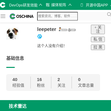
媒体矩阵
DevOps研发效能
开源中国APP
+ 关
leepeter
注
私 信
这个人没有介绍！
拉 黑
基础信息
40
16
2
0
经验值
粉丝
关注
文章总量
技术雷达