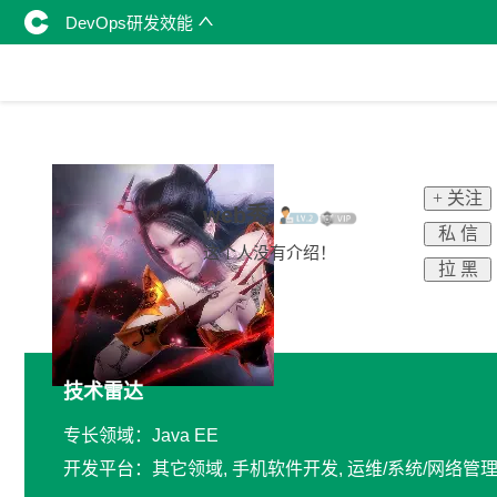
DevOps研发效能
+ 关注
web秀
私 信
这个人没有介绍！
拉 黑
技术雷达
专长领域：Java EE
开发平台：其它领域, 手机软件开发, 运维/系统/网络管