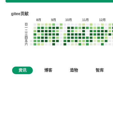
gitee贡献
资讯
博客
造物
智库