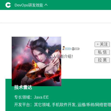
DevOps研发效能
+ 关注
web秀
私 信
这个人没有介绍！
拉 黑
技术雷达
专长领域：Java EE
开发平台：其它领域, 手机软件开发, 运维/系统/网络管