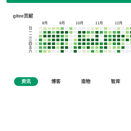
gitee贡献
资讯
博客
造物
智库