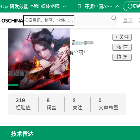
媒体矩阵
vOps研发效能
开源中国APP
切
登录
+ 关注
web秀
私 信
这个人没有介绍！
拉 黑
基础信息
319
8
2
0
经验值
粉丝
关注
文章总量
技术雷达