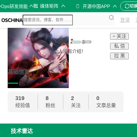
媒体矩阵
vOps研发效能
开源中国APP
切
登录
+ 关注
web秀
私 信
这个人没有介绍！
拉 黑
基础信息
319
8
2
0
经验值
粉丝
关注
文章总量
技术雷达