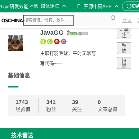
媒体矩阵
vOps研发效能
开源中国APP
切
登录
+ 关
JavaGG
注
私
信
主职打羽毛球，平时无聊写
拉
写代码~~~
黑
基础信息
1743
341
39
0
经验值
粉丝
关注
文章总量
技术雷达