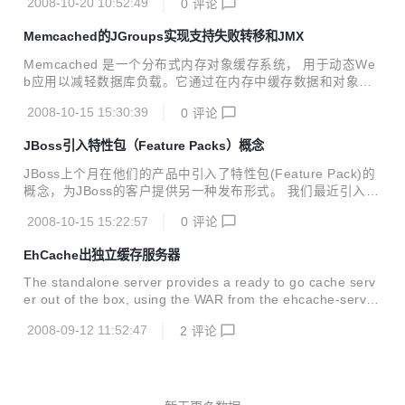
始化的追踪栈是有限的，所以只支持有限级别的函数调用（比
2008-10-20 10:52:49
0
评论
This sample shows the basic usage of the JEval Evaluator
如32级） 现在通过更好的方法将函数调...
class. * Calling the default contructor will set he quoteCha
Memcached的JGroups实现支持失败转移和JMX
rater to single * quote. This constructor will also load all m
ath v...
Memcached 是一个分布式内存对象缓存系统， 用于动态We
b应用以减轻数据库负载。它通过在内存中缓存数据和对象来
减少读取数据库的次数，从而提高动态、数据库驱动网站的速
2008-10-15 15:30:39
0
评论
度。Memcached基于的是一个存储键/值对的hashmap。其守
护进程（daemon ）是用C写的，但是客户端可以用任何语言
JBoss引入特性包（Feature Packs）概念
来编写，并通过memcached协议与守护进程通讯。但是它并
不提供冗余（例如，复制其hashmap条目）；当某个服务器S
JBoss上个月在他们的产品中引入了特性包(Feature Pack)的
停止运行和崩溃了，所有存放在S上的键/值对都将丢失。 Bel
概念，为JBoss的客户提供另一种发布形式。 我们最近引入了
a Ban，JBoss的JGroups和Clustering团队的领导，最近写了
特性包(Feature Pack)的概念。每个特性包包含一个或多个新
一个基于JGroups的memcache...
2008-10-15 15:22:57
0
评论
特性/API或者是最近的一些特性/API的更新。特性变化程度和
我们要在主版本或次版本中发布的东西相当。特性包是可选
EhCache出独立缓存服务器
项，如果你不想要这个功能，直接忽略就好了。 JBoss针对不
同的用户情况支持不同发布形式： 主发布（Major Release）
The standalone server provides a ready to go cache serv
——包含了API修改、新特性、bug修正和deprecation的发
er out of the box, using the WAR from the ehcache-server
布。主发布往往是让人觉得最“混乱”的发布形式，原先的特性
module. Unix-based and Windows servers are supported.
完全有可能被删掉了或者取代了。 次...
2008-09-12 11:52:47
2
评论
Start it with java -jar ../lib/ehcache-standalone-server-0.1.j
ar 8080 ../war or the jsvc wrapper with daemon.sh start .
下载地址:http://so...