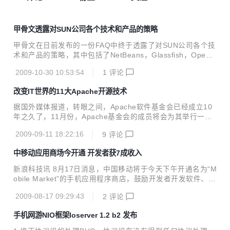
甲骨文透露对SUN公司各个技术和产品的策略
甲骨文在日前发布的一份FAQ中终于透露了对SUN公司各个技
术和产品的策略，其中包括了NetBeans，Glassfish，OpenO
ffice和VirtualBox等SUN的产品。之前大家关心的MySQL，S
2009-10-30 10:53:54
1
评论
PARC和Solaris都已经重申过多次了，但对这几个产品的策略
这还是第一次透漏。下面来看看甲骨文对这几个产品的未来规
改变IT世界的11大Apache开源技术
划吧。 NetBeans 甲骨文打算将NetBeans作为JDev
eloper和Oracle Enterprise Pack for Eclipse的“额外的开源
据国外媒体报道，转眼之间，Apache软件基金会已经成立10
选择”，甲骨文非常清楚，JDeveloper才是Oracle融合未来企
年之久了，11月份，Apache基金会的成员将会为其举行一次
业级开发的战略性开发工具。甲骨文表...
大型的庆祝。 虽然Apache软件基金会是一个开源的组织，但
2009-09-11 18:22:16
9
评论
是Apache却创造了对现代互联网来说很重要的技术。 下面，
我们将为您列举一些改变现代计算世界的Apache技术，具体
中移动应用商场今开通 开发者获7成收入
如下： 1、Apache Web ServerApache HTTP服务器项目 Ap
ache HTTP服务器项目主要致力于为现代操作系统开发和维护
新浪科技讯 8月17日消息，中国移动将于今天下午开通名为“M
开源的HTTP服务器，其中包括Unix和Windows NT。这个项
obile Market”的手机应用程序商店，鼓励开发者开发软件、游
目的主要目标是提供一个可以与当前的HTPP标准同步提供安
戏等6种手机应用程序。 今日将宣布开通 今天下午，中国移动
全、高效和可扩展的服务器的HTT...
2009-08-17 09:29:43
2
评论
将在北京召开“Mobile Market”上线的发布会，“Mobile Marke
t”目前被业内简称为MM，其正式名称应该为Mobile Market移
手机网游NIO框架Ioserver 1.2 b2 发布
动应用商场，网址为http://www.mmarket.com/，虽然该网址
曾偶尔能进入，但预计将在今天下午才正式上线。 开设该手机