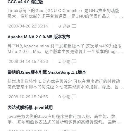
GCC v4.4.0 稳定版
Linux系统下的Gcc（GNU C Compiler）是GNU推出的功能
强大、性能优越的多平台编译器，是GNU的代表作品之一。g
cc是可以在多种硬体平台上编译出可执行程序的超级编译器，
2009-04-26 22:35:14
0
评论
其执行效率与一般的编译器相比平均效率要高20%~30%。 Gc
c编译器能将C、C++语言源程序、汇程式化序和目标程序编
Apache MINA 2.0.0-M5 版本发布
译、连接成可执行文件，如果没有给出可执行文件的名字，gc
c将生成一个名为 a.out的文件。在Linux系统中，可执行文件
等了N久Apache mina 终于发布新版本了,这次是m4的升级版
没有统一的后缀，系统从文件的属性来区分可执行文件和不可
Mina 2.0.0 - M5。 这个版本主要是修复上一个版本的bug. B
执行文件。而gcc则通过后缀来区别输入文件的类别。
ug [DIRMINA-626] - Compilation Error in org.apache.min
2009-04-14 15:44:23
4
评论
a.transport.serial.DefaultSerialSessionConfig [DIRMINA-6
46] - More than required data sent on serial port through
最快的J2me脚本引擎 SnakeScript1.1版本
serial transport [DIRMINA-647] - WriteFuture.isWritten() n
e...
新增功能及特性 1.动态优先级设定 可以在程序运行的时候动
态改变某个脚本的优先级 2.动态实现脚本的加载、释放、暂
停、恢复、结束等控制 这些对脚本运行的控制已经可以写入不
2008-10-29 15:24:55
0
评论
同脚本里，而不是主引擎去调用这些功能， 这意味着RPG脚
本分为主脚本和很多子脚本，主脚本负责在游戏运行过程中动
表达式解析器--jeval试用
态的 管理所有的子脚本 3.自动堆栈平衡 如果进行对主引擎函
数的调用，则调用结束后无需手动传入参数个数来平衡堆栈，
jeval是为为你的Java应用程序提供可加入的、高性能、数
脚本引擎代劳，防止人为因素的错误发生 4.无限级别函数调用
学、 布尔和函数表达式的解析和运算的高级资源包。 最新版
曾经用了一个函数追踪栈来记录函数之间的调用信息，因为初
本： 0.9.3测试版 public static void main(String args[]) { /* *