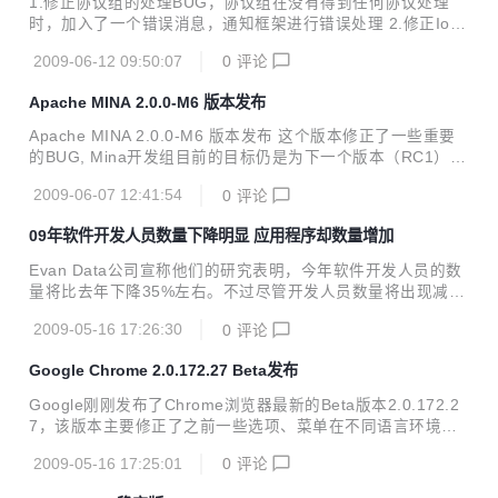
1.修正协议组的处理BUG，协议组在没有得到任何协议处理
软件商店的目的与著名的苹果公司软件商店App Store有类似
时，加入了一个错误消息，通知框架进行错误处理 2.修正IoS
之处，以合作分成模式“诱惑”厂商和个人开发手机应用程序，
essionImpl中关于读超时，写超时的BUG 3.添加了Configur
供用户下载，...
2009-06-12 09:50:07
0
评论
e，IoService要根据配置的内容进行启动，一个配置可以启动
多个IoService 4.修改IoSession接口，加入了connect连接方
Apache MINA 2.0.0-M6 版本发布
法. 5.加入ConfigureBuilder接口，允需使用者使用配置文件
对Configure进行构建。 启动服务器变得更简单 //构建一个服
Apache MINA 2.0.0-M6 版本发布 这个版本修正了一些重要
务器端的服务 Configure config = new Configure(); config.s
的BUG, Mina开发组目前的目标仍是为下一个版本（RC1） D
etAddress...
IRMINA-687 FIXED 2.0.0-M5 REGRESSION: sessionClos
2009-06-07 12:41:54
0
评论
ed called before doDecode completes DIRMINA-713 FIXE
D IoBufferHexDumper.getHexdump() over-allocates mem
09年软件开发人员数量下降明显 应用程序却数量增加
ory DIRMINA-712 FIXED DefaultIoFilterChainBuilder.repla
ce(String, IoFilter) th...
Evan Data公司宣称他们的研究表明，今年软件开发人员的数
量将比去年下降35%左右。不过尽管开发人员数量将出现减
少，但开源项目和社群网络相关的应用程序却将出现上涨的态
2009-05-16 17:26:30
0
评论
势。程序员数量的下降将促使软件公司更多地开发面向大众的
网络应用类项目，而尽管编写的代码数量有所下降，但开发新
Google Chrome 2.0.172.27 Beta发布
项目的计划却有所增 加。失业程序员数量的增加显然是造成这
种现象的原因之一。
Google刚刚发布了Chrome浏览器最新的Beta版本2.0.172.2
7，该版本主要修正了之前一些选项、菜单在不同语言环境下
翻译不完全的问题，另外一定程度上的再一次提升了浏览器的
2009-05-16 17:25:01
0
评论
稳定性，并且将Gears版本升级至0.5.19.0。