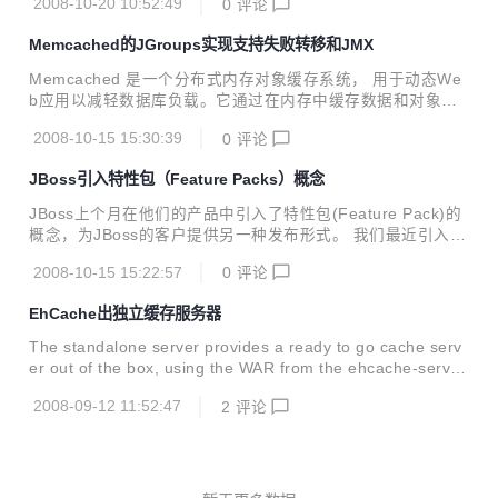
始化的追踪栈是有限的，所以只支持有限级别的函数调用（比
2008-10-20 10:52:49
0
评论
This sample shows the basic usage of the JEval Evaluator
如32级） 现在通过更好的方法将函数调...
class. * Calling the default contructor will set he quoteCha
Memcached的JGroups实现支持失败转移和JMX
rater to single * quote. This constructor will also load all m
ath v...
Memcached 是一个分布式内存对象缓存系统， 用于动态We
b应用以减轻数据库负载。它通过在内存中缓存数据和对象来
减少读取数据库的次数，从而提高动态、数据库驱动网站的速
2008-10-15 15:30:39
0
评论
度。Memcached基于的是一个存储键/值对的hashmap。其守
护进程（daemon ）是用C写的，但是客户端可以用任何语言
JBoss引入特性包（Feature Packs）概念
来编写，并通过memcached协议与守护进程通讯。但是它并
不提供冗余（例如，复制其hashmap条目）；当某个服务器S
JBoss上个月在他们的产品中引入了特性包(Feature Pack)的
停止运行和崩溃了，所有存放在S上的键/值对都将丢失。 Bel
概念，为JBoss的客户提供另一种发布形式。 我们最近引入了
a Ban，JBoss的JGroups和Clustering团队的领导，最近写了
特性包(Feature Pack)的概念。每个特性包包含一个或多个新
一个基于JGroups的memcache...
2008-10-15 15:22:57
0
评论
特性/API或者是最近的一些特性/API的更新。特性变化程度和
我们要在主版本或次版本中发布的东西相当。特性包是可选
EhCache出独立缓存服务器
项，如果你不想要这个功能，直接忽略就好了。 JBoss针对不
同的用户情况支持不同发布形式： 主发布（Major Release）
The standalone server provides a ready to go cache serv
——包含了API修改、新特性、bug修正和deprecation的发
er out of the box, using the WAR from the ehcache-server
布。主发布往往是让人觉得最“混乱”的发布形式，原先的特性
module. Unix-based and Windows servers are supported.
完全有可能被删掉了或者取代了。 次...
2008-09-12 11:52:47
2
评论
Start it with java -jar ../lib/ehcache-standalone-server-0.1.j
ar 8080 ../war or the jsvc wrapper with daemon.sh start .
下载地址:http://so...