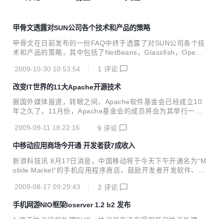
甲骨文透露对SUN公司各个技术和产品的策略
甲骨文在日前发布的一份FAQ中终于透露了对SUN公司各个技
术和产品的策略，其中包括了NetBeans，Glassfish，OpenO
ffice和VirtualBox等SUN的产品。之前大家关心的MySQL，S
2009-10-30 10:53:54
1
评论
PARC和Solaris都已经重申过多次了，但对这几个产品的策略
这还是第一次透漏。下面来看看甲骨文对这几个产品的未来规
改变IT世界的11大Apache开源技术
划吧。 NetBeans 甲骨文打算将NetBeans作为JDev
eloper和Oracle Enterprise Pack for Eclipse的“额外的开源
据国外媒体报道，转眼之间，Apache软件基金会已经成立10
选择”，甲骨文非常清楚，JDeveloper才是Oracle融合未来企
年之久了，11月份，Apache基金会的成员将会为其举行一次
业级开发的战略性开发工具。甲骨文表...
大型的庆祝。 虽然Apache软件基金会是一个开源的组织，但
2009-09-11 18:22:16
9
评论
是Apache却创造了对现代互联网来说很重要的技术。 下面，
我们将为您列举一些改变现代计算世界的Apache技术，具体
中移动应用商场今开通 开发者获7成收入
如下： 1、Apache Web ServerApache HTTP服务器项目 Ap
ache HTTP服务器项目主要致力于为现代操作系统开发和维护
新浪科技讯 8月17日消息，中国移动将于今天下午开通名为“M
开源的HTTP服务器，其中包括Unix和Windows NT。这个项
obile Market”的手机应用程序商店，鼓励开发者开发软件、游
目的主要目标是提供一个可以与当前的HTPP标准同步提供安
戏等6种手机应用程序。 今日将宣布开通 今天下午，中国移动
全、高效和可扩展的服务器的HTT...
2009-08-17 09:29:43
2
评论
将在北京召开“Mobile Market”上线的发布会，“Mobile Marke
t”目前被业内简称为MM，其正式名称应该为Mobile Market移
手机网游NIO框架Ioserver 1.2 b2 发布
动应用商场，网址为http://www.mmarket.com/，虽然该网址
曾偶尔能进入，但预计将在今天下午才正式上线。 开设该手机