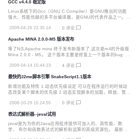
GCC v4.4.0 稳定版
Linux系统下的Gcc（GNU C Compiler）是GNU推出的功能
强大、性能优越的多平台编译器，是GNU的代表作品之一。g
cc是可以在多种硬体平台上编译出可执行程序的超级编译器，
2009-04-26 22:35:14
0
评论
其执行效率与一般的编译器相比平均效率要高20%~30%。 Gc
c编译器能将C、C++语言源程序、汇程式化序和目标程序编
Apache MINA 2.0.0-M5 版本发布
译、连接成可执行文件，如果没有给出可执行文件的名字，gc
c将生成一个名为 a.out的文件。在Linux系统中，可执行文件
等了N久Apache mina 终于发布新版本了,这次是m4的升级版
没有统一的后缀，系统从文件的属性来区分可执行文件和不可
Mina 2.0.0 - M5。 这个版本主要是修复上一个版本的bug. B
执行文件。而gcc则通过后缀来区别输入文件的类别。
ug [DIRMINA-626] - Compilation Error in org.apache.min
2009-04-14 15:44:23
4
评论
a.transport.serial.DefaultSerialSessionConfig [DIRMINA-6
46] - More than required data sent on serial port through
最快的J2me脚本引擎 SnakeScript1.1版本
serial transport [DIRMINA-647] - WriteFuture.isWritten() n
e...
新增功能及特性 1.动态优先级设定 可以在程序运行的时候动
态改变某个脚本的优先级 2.动态实现脚本的加载、释放、暂
停、恢复、结束等控制 这些对脚本运行的控制已经可以写入不
2008-10-29 15:24:55
0
评论
同脚本里，而不是主引擎去调用这些功能， 这意味着RPG脚
本分为主脚本和很多子脚本，主脚本负责在游戏运行过程中动
表达式解析器--jeval试用
态的 管理所有的子脚本 3.自动堆栈平衡 如果进行对主引擎函
数的调用，则调用结束后无需手动传入参数个数来平衡堆栈，
jeval是为为你的Java应用程序提供可加入的、高性能、数
脚本引擎代劳，防止人为因素的错误发生 4.无限级别函数调用
学、 布尔和函数表达式的解析和运算的高级资源包。 最新版
曾经用了一个函数追踪栈来记录函数之间的调用信息，因为初
本： 0.9.3测试版 public static void main(String args[]) { /* *