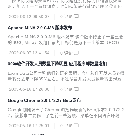
1.修正协议组的处理BUG，协议组在没有得到任何协议处理
软件商店的目的与著名的苹果公司软件商店App Store有类似
时，加入了一个错误消息，通知框架进行错误处理 2.修正IoS
之处，以合作分成模式“诱惑”厂商和个人开发手机应用程序，
essionImpl中关于读超时，写超时的BUG 3.添加了Configur
供用户下载，...
2009-06-12 09:50:07
0
评论
e，IoService要根据配置的内容进行启动，一个配置可以启动
多个IoService 4.修改IoSession接口，加入了connect连接方
Apache MINA 2.0.0-M6 版本发布
法. 5.加入ConfigureBuilder接口，允需使用者使用配置文件
对Configure进行构建。 启动服务器变得更简单 //构建一个服
Apache MINA 2.0.0-M6 版本发布 这个版本修正了一些重要
务器端的服务 Configure config = new Configure(); config.s
的BUG, Mina开发组目前的目标仍是为下一个版本（RC1） D
etAddress...
IRMINA-687 FIXED 2.0.0-M5 REGRESSION: sessionClos
2009-06-07 12:41:54
0
评论
ed called before doDecode completes DIRMINA-713 FIXE
D IoBufferHexDumper.getHexdump() over-allocates mem
09年软件开发人员数量下降明显 应用程序却数量增加
ory DIRMINA-712 FIXED DefaultIoFilterChainBuilder.repla
ce(String, IoFilter) th...
Evan Data公司宣称他们的研究表明，今年软件开发人员的数
量将比去年下降35%左右。不过尽管开发人员数量将出现减
少，但开源项目和社群网络相关的应用程序却将出现上涨的态
2009-05-16 17:26:30
0
评论
势。程序员数量的下降将促使软件公司更多地开发面向大众的
网络应用类项目，而尽管编写的代码数量有所下降，但开发新
Google Chrome 2.0.172.27 Beta发布
项目的计划却有所增 加。失业程序员数量的增加显然是造成这
种现象的原因之一。
Google刚刚发布了Chrome浏览器最新的Beta版本2.0.172.2
7，该版本主要修正了之前一些选项、菜单在不同语言环境下
翻译不完全的问题，另外一定程度上的再一次提升了浏览器的
2009-05-16 17:25:01
0
评论
稳定性，并且将Gears版本升级至0.5.19.0。