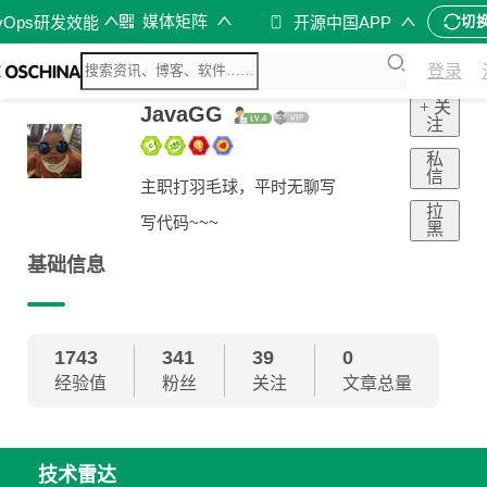
媒体矩阵
vOps研发效能
开源中国APP
切
登录
+ 关
JavaGG
注
私
信
主职打羽毛球，平时无聊写
拉
写代码~~~
黑
基础信息
1743
341
39
0
经验值
粉丝
关注
文章总量
技术雷达